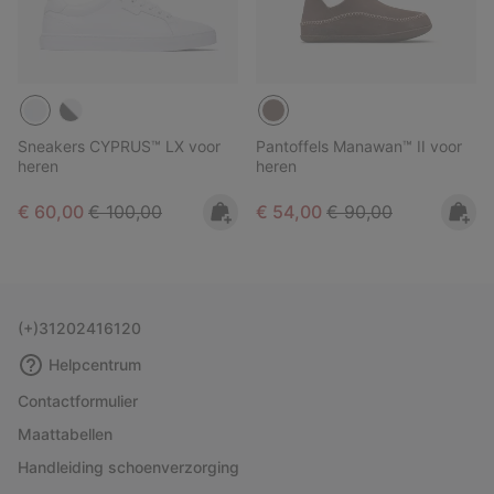
Sneakers CYPRUS™ LX voor
Pantoffels Manawan™ II voor
heren
heren
Sale price:
Regular price:
Sale price:
Regular price:
€ 60,00
€ 100,00
€ 54,00
€ 90,00
(+)31202416120
Helpcentrum
Contactformulier
Maattabellen
Handleiding schoenverzorging