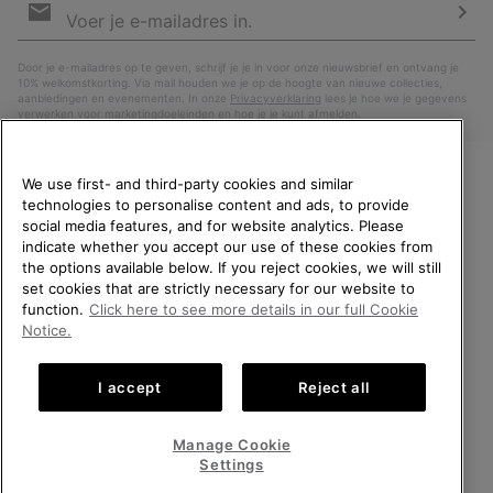
voor
e-
Insc
mailupdates
Door je e-mailadres op te geven, schrijf je je in voor onze nieuwsbrief en ontvang je
10% welkomstkorting. Via mail houden we je op de hoogte van nieuwe collecties,
aanbiedingen en evenementen. In onze
Privacyverklaring
lees je hoe we je gegevens
verwerken voor marketingdoeleinden en hoe je je kunt afmelden.
We use first- and third-party cookies and similar
technologies to personalise content and ads, to provide
WELKOM BIJ SOREL.
social media features, and for website analytics. Please
SELECTEER JE
indicate whether you accept our use of these cookies from
VERZENDLOCATIE.
the options available below. If you reject cookies, we will still
set cookies that are strictly necessary for our website to
Online shoppen beschikbaar
function.
Click here to see more details in our full Cookie
Nederland (Nederlands)
|
English ›
Notice.
United States
Online
©
2026
SOREL. All rights reserved.
shoppe
I accept
Reject all
Privacybeleid
Gebruiksvoorwaarden
Verkoopvoorwaarden
beschik
Netherlands-English
Online
shoppe
Garantie
Cookies
Impressum
Public CBCR
Manage Cookie
beschik
Netherlands-Dutch
Online
Settings
shoppe