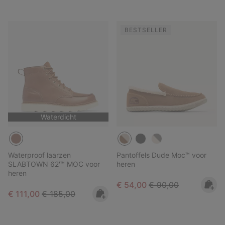
BESTSELLER
Waterdicht
Waterproof laarzen
Pantoffels Dude Moc™ voor
SLABTOWN 62'™ MOC voor
heren
heren
Sale price:
Regular price:
€ 54,00
€ 90,00
Sale price:
Regular price:
€ 111,00
€ 185,00