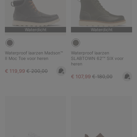
Waterdicht
Waterdicht
Waterproof laarzen Madson™
Waterproof laarzen
II Moc Toe voor heren
SLABTOWN 62'™ SIX voor
heren
Sale price:
Regular price:
€ 119,99
€ 200,00
Sale price:
Regular price:
€ 107,99
€ 180,00