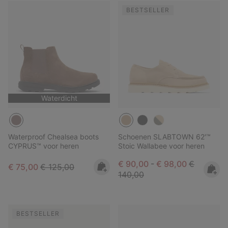
BESTSELLER
Waterdicht
Waterproof Chealsea boots
Schoenen SLABTOWN 62'™
CYPRUS™ voor heren
Stoic Wallabee voor heren
Minimum sale price:
Maximum sale pric
Regular pr
€ 90,00
-
€ 98,00
€
Sale price:
Regular price:
€ 75,00
€ 125,00
140,00
BESTSELLER