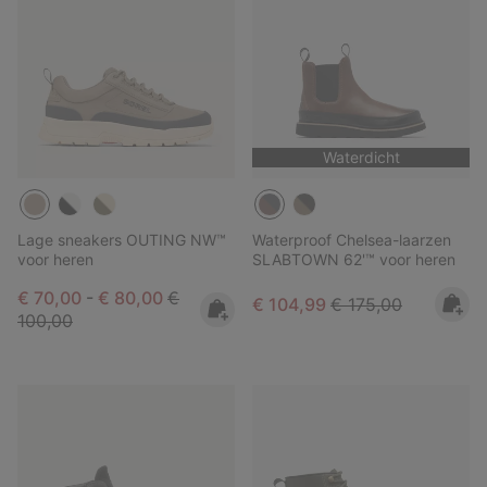
Waterdicht
Lage sneakers OUTING NW™
Waterproof Chelsea-laarzen
voor heren
SLABTOWN 62'™ voor heren
Minimum sale price:
Maximum sale price:
Regular price:
€ 70,00
-
€ 80,00
€
Sale price:
Regular price:
€ 104,99
€ 175,00
100,00