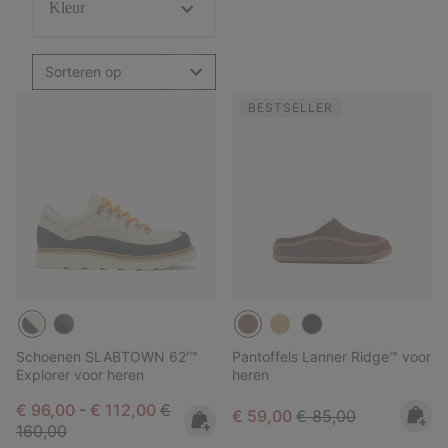
Kleur
Sorteren op
BESTSELLER
Schoenen SLABTOWN 62'™
Pantoffels Lanner Ridge™ voor
Explorer voor heren
heren
Minimum sale price:
Maximum sale price:
Regular price:
€ 96,00
-
€ 112,00
€
Sale price:
Regular price:
€ 59,00
€ 85,00
160,00