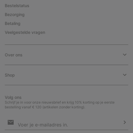
Bestelstatus
Bezorging
Betaling
Veelgestelde vragen
Over ons
Shop
Volg ons
Schrijf je in voor onze nieuwsbrief en krijg 10% korting op je eerste
bestelling vanaf € 120 (artikelen zonder korting).
Aanmelden
voor
e-
Insc
mailupdates