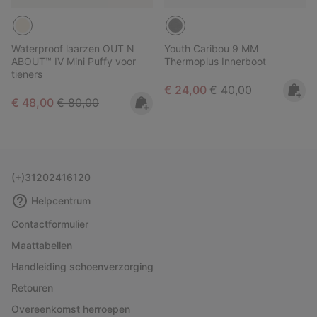
Waterproof laarzen OUT N
Youth Caribou 9 MM
ABOUT™ IV Mini Puffy voor
Thermoplus Innerboot
tieners
Sale price:
Regular price:
€ 24,00
€ 40,00
Sale price:
Regular price:
€ 48,00
€ 80,00
(+)31202416120
Helpcentrum
Contactformulier
Maattabellen
Handleiding schoenverzorging
Retouren
Overeenkomst herroepen