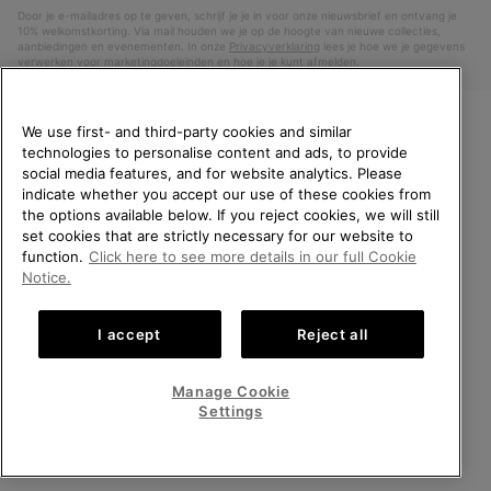
Door je e-mailadres op te geven, schrijf je je in voor onze nieuwsbrief en ontvang je
10% welkomstkorting. Via mail houden we je op de hoogte van nieuwe collecties,
aanbiedingen en evenementen. In onze
Privacyverklaring
lees je hoe we je gegevens
verwerken voor marketingdoeleinden en hoe je je kunt afmelden.
We use first- and third-party cookies and similar
technologies to personalise content and ads, to provide
WELKOM BIJ SOREL.
social media features, and for website analytics. Please
SELECTEER JE
indicate whether you accept our use of these cookies from
VERZENDLOCATIE.
the options available below. If you reject cookies, we will still
set cookies that are strictly necessary for our website to
Online shoppen beschikbaar
function.
Click here to see more details in our full Cookie
Nederland (Nederlands)
|
English ›
Notice.
United States
Online
©
2026
SOREL. All rights reserved.
shoppe
I accept
Reject all
Privacybeleid
Gebruiksvoorwaarden
Verkoopvoorwaarden
beschik
Netherlands-English
Online
shoppe
Garantie
Cookies
Impressum
Public CBCR
Manage Cookie
beschik
Netherlands-Dutch
Online
Settings
shoppe
beschik
ALLE LOCATIES BEKIJKEN