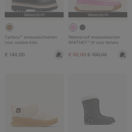
Waterdicht
Waterdicht
Caribou™ sneeuwschoenen
Waterproof sneeuwlaarzen
voor oudere kids
WHITNEY™ III voor tieners
Regular price:
Sale price:
Regular price:
€ 140,00
€ 60,00
€ 100,00