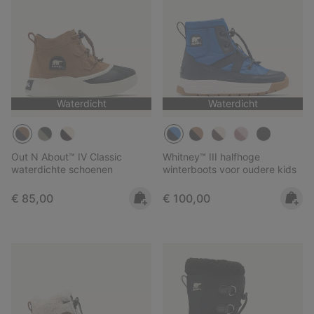
Waterdicht
Waterdicht
Out N About™ IV Classic
Whitney™ III halfhoge
waterdichte schoenen
winterboots voor oudere kids
Regular price:
Regular price:
€ 85,00
€ 100,00