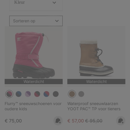
Kleur
Sorteren op
Waterdicht
Waterdicht
Flurry™ sneeuwschoenen voor
Waterproof sneeuwlaarzen
oudere kids
YOOT PAC™ TP voor tieners
Regular price:
Sale price:
Regular price:
€ 75,00
€ 57,00
€ 95,00