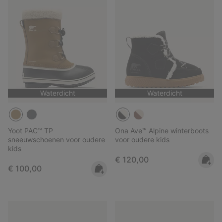
Waterdicht
Waterdicht
Yoot PAC™ TP
Ona Ave™ Alpine winterboots
sneeuwschoenen voor oudere
voor oudere kids
kids
Regular price:
€ 120,00
Regular price:
€ 100,00