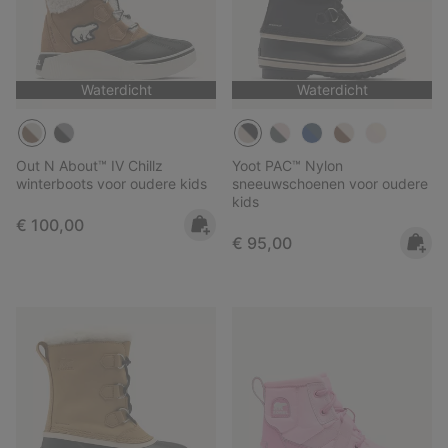
Waterdicht
Waterdicht
Out N About™ IV Chillz
Yoot PAC™ Nylon
winterboots voor oudere kids
sneeuwschoenen voor oudere
kids
Regular price:
€ 100,00
Regular price:
€ 95,00