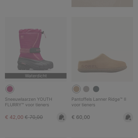
Waterdicht
Sneeuwlaarzen YOUTH
Pantoffels Lanner Ridge™ II
FLURRY™ voor tieners
voor tieners
Sale price:
Regular price:
Regular price:
€ 42,00
€ 70,00
€ 60,00