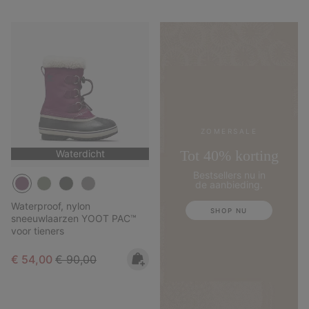
ZOMERSALE
Tot 40% korting
Waterdicht
Bestsellers nu in
de aanbieding.
Waterproof, nylon
SHOP NU
sneeuwlaarzen YOOT PAC™
voor tieners
Sale price:
Regular price:
€ 54,00
€ 90,00