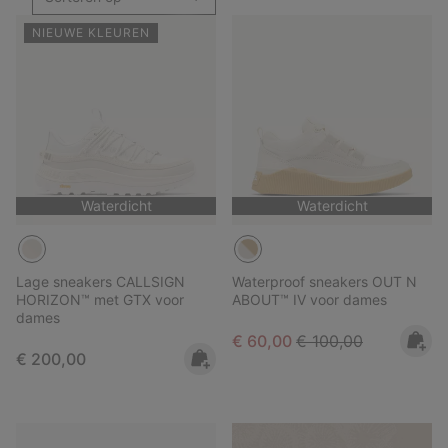
NIEUWE KLEUREN
Waterdicht
Waterdicht
Lage sneakers CALLSIGN
Waterproof sneakers OUT N
HORIZON™ met GTX voor
ABOUT™ IV voor dames
dames
Sale price:
Regular price:
€ 60,00
€ 100,00
Regular price:
€ 200,00