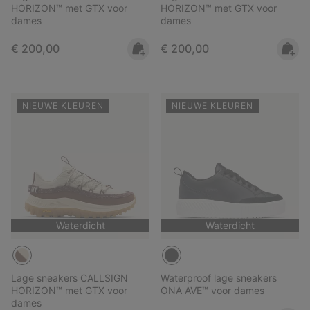
HORIZON™ met GTX voor
HORIZON™ met GTX voor
dames
dames
Regular price:
Regular price:
€ 200,00
€ 200,00
NIEUWE KLEUREN
NIEUWE KLEUREN
Waterdicht
Waterdicht
Lage sneakers CALLSIGN
Waterproof lage sneakers
HORIZON™ met GTX voor
ONA AVE™ voor dames
dames