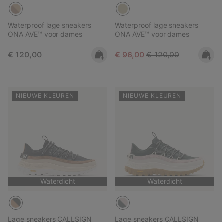
Waterproof lage sneakers
Waterproof lage sneakers
ONA AVE™ voor dames
ONA AVE™ voor dames
Regular price:
Sale price:
Regular price:
€ 120,00
€ 96,00
€ 120,00
NIEUWE KLEUREN
NIEUWE KLEUREN
Waterdicht
Waterdicht
Lage sneakers CALLSIGN
Lage sneakers CALLSIGN