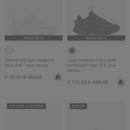
Waterdicht
Waterdicht
Waterproof lage sneakers
Lage sneakers CALLSIGN
ONA AVE™ voor dames
HORIZON™ met GTX voor
dames
Sale price:
Regular price:
€ 96,00
€ 120,00
Sale price:
Regular price:
€ 170,00
€ 200,00
NIEUWE KLEUREN
NIEUW