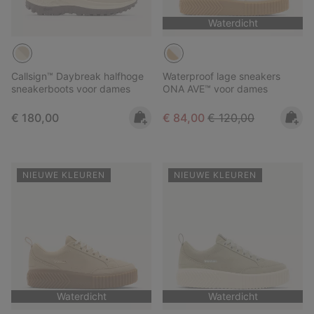
Waterdicht
Callsign™ Daybreak halfhoge
Waterproof lage sneakers
sneakerboots voor dames
ONA AVE™ voor dames
Regular price:
Sale price:
Regular price:
€ 180,00
€ 84,00
€ 120,00
NIEUWE KLEUREN
NIEUWE KLEUREN
Waterdicht
Waterdicht