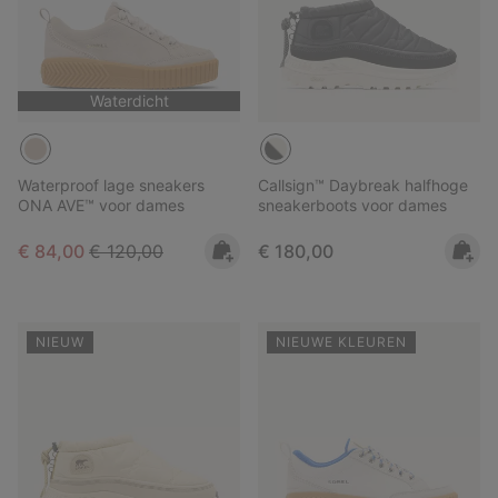
Waterdicht
Waterproof lage sneakers
Callsign™ Daybreak halfhoge
ONA AVE™ voor dames
sneakerboots voor dames
Sale price:
Regular price:
Regular price:
€ 84,00
€ 120,00
€ 180,00
NIEUW
NIEUWE KLEUREN