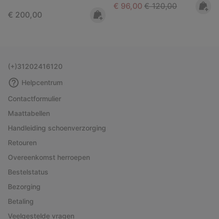
Sale price:
Regular price:
€ 96,00
€ 120,00
Regular price:
€ 200,00
(+)31202416120
Helpcentrum
Contactformulier
Maattabellen
Handleiding schoenverzorging
Retouren
Overeenkomst herroepen
Bestelstatus
Bezorging
Betaling
Veelgestelde vragen