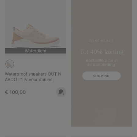
ZOMERSALE
Tot 40% korting
Waterdicht
Bestsellers nu in
de aanbieding.
Waterproof sneakers OUT N
SHOP NU
ABOUT™ IV voor dames
Regular price:
€ 100,00