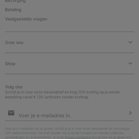
Bezorging
Betaling
Veelgestelde vragen
Over ons
Shop
Volg ons
Schrijf je in voor onze nieuwsbrief en krijg 10% korting op je eerste
bestelling vanaf € 120 (artikelen zonder korting).
Aanmelden
voor
e-
Insc
mailupdates
Door je e-mailadres op te geven, schrijf je je in voor onze nieuwsbrief en ontvang je
10% welkomstkorting. Via mail houden we je op de hoogte van nieuwe collecties,
aanbiedingen en evenementen. In onze
Privacyverklaring
lees je hoe we je gegevens