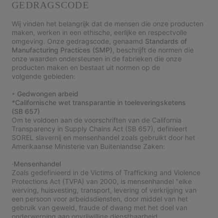
GEDRAGSCODE
Wij vinden het belangrijk dat de mensen die onze producten
maken, werken in een ethische, eerlijke en respectvolle
omgeving. Onze gedragscode, genaamd
Standards of
Manufacturing Practices (SMP)
, beschrijft de normen die
onze waarden ondersteunen in de fabrieken die onze
producten maken en bestaat uit normen op de
volgende gebieden:
‣ Gedwongen arbeid
*Californische wet transparantie in toeleveringsketens
(SB 657)
Om te voldoen aan de voorschriften van de California
Transparency in Supply Chains Act (SB 657), definieert
SOREL slavernij en mensenhandel zoals gebruikt door het
Amerikaanse Ministerie van Buitenlandse Zaken:
∙Mensenhandel
Zoals gedefinieerd in de Victims of Trafficking and Violence
Protections Act (TVPA) van 2000, is mensenhandel "elke
werving, huisvesting, transport, levering of verkrijging van
een persoon voor arbeidsdiensten, door middel van het
gebruik van geweld, fraude of dwang met het doel van
onderwerping aan onvrijwillige dienstbaarheid,