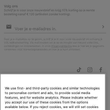
Volg ons
Schrijf je in voor onze nieuwsbrief en krijg 10% korting op je eerste
bestelling vanaf € 120 (artikelen zonder korting).
Aanmelden
voor
e-
Insc
mailupdates
Door je e-mailadres op te geven, schrijf je je in voor onze nieuwsbrief en ontvang je
10% welkomstkorting. Via mail houden we je op de hoogte van nieuwe collecties,
aanbiedingen en evenementen. In onze
Privacyverklaring
lees je hoe we je gegevens
verwerken voor marketingdoeleinden en hoe je je kunt afmelden.
We use first- and third-party cookies and similar technologies
WELKOM BIJ SOREL.
to personalise content and ads, to provide social media
SELECTEER JE
Nederland (Nederlands)
|
English ›
features, and for website analytics. Please indicate whether
VERZENDLOCATIE.
you accept our use of these cookies from the options
©
2026
SOREL. All rights reserved.
available below. If you reject cookies, we will still set cookies
Online shoppen beschikbaar