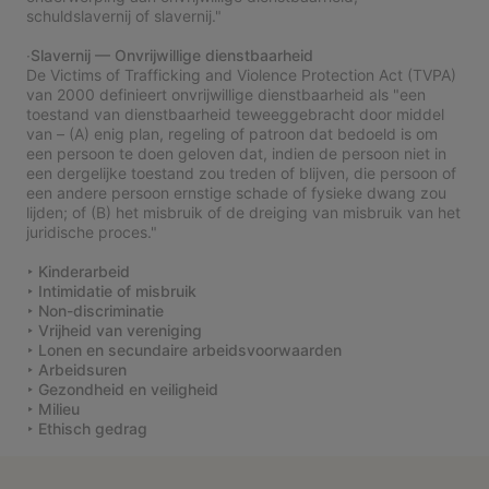
schuldslavernij of slavernij."
∙Slavernij — Onvrijwillige dienstbaarheid
De Victims of Trafficking and Violence Protection Act (TVPA)
van 2000 definieert onvrijwillige dienstbaarheid als "een
toestand van dienstbaarheid teweeggebracht door middel
van – (A) enig plan, regeling of patroon dat bedoeld is om
een persoon te doen geloven dat, indien de persoon niet in
een dergelijke toestand zou treden of blijven, die persoon of
een andere persoon ernstige schade of fysieke dwang zou
lijden; of (B) het misbruik of de dreiging van misbruik van het
juridische proces."
‣ Kinderarbeid
‣ Intimidatie of misbruik
‣ Non-discriminatie
‣ Vrijheid van vereniging
‣ Lonen en secundaire arbeidsvoorwaarden
‣ Arbeidsuren
‣ Gezondheid en veiligheid
‣ Milieu
‣ Ethisch gedrag