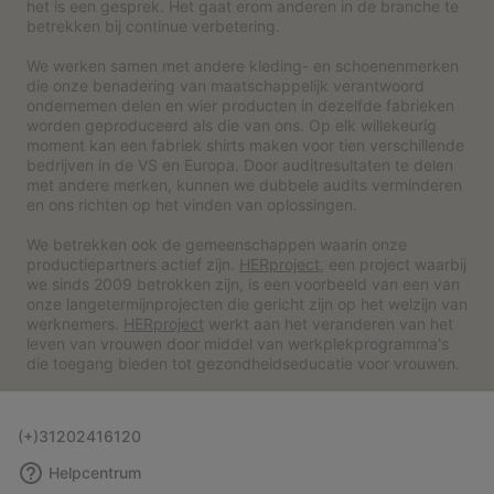
het is een gesprek. Het gaat erom anderen in de branche te
betrekken bij continue verbetering.
We werken samen met andere kleding- en schoenenmerken
die onze benadering van maatschappelijk verantwoord
ondernemen delen en wier producten in dezelfde fabrieken
worden geproduceerd als die van ons. Op elk willekeurig
moment kan een fabriek shirts maken voor tien verschillende
bedrijven in de VS en Europa. Door auditresultaten te delen
met andere merken, kunnen we dubbele audits verminderen
en ons richten op het vinden van oplossingen.
We betrekken ook de gemeenschappen waarin onze
productiepartners actief zijn.
HERproject
, een project waarbij
we sinds 2009 betrokken zijn, is een voorbeeld van een van
onze langetermijnprojecten die gericht zijn op het welzijn van
werknemers.
HERproject
werkt aan het veranderen van het
leven van vrouwen door middel van werkplekprogramma's
die toegang bieden tot gezondheidseducatie voor vrouwen.
(+)31202416120
Helpcentrum