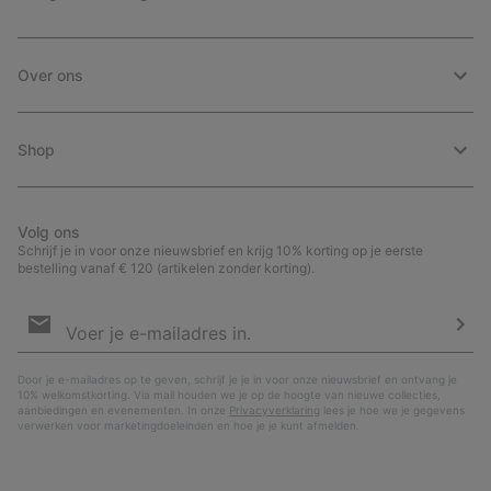
Over ons
Shop
Volg ons
Schrijf je in voor onze nieuwsbrief en krijg 10% korting op je eerste
bestelling vanaf € 120 (artikelen zonder korting).
Aanmelden
voor
e-
Insc
mailupdates
Door je e-mailadres op te geven, schrijf je je in voor onze nieuwsbrief en ontvang je
10% welkomstkorting. Via mail houden we je op de hoogte van nieuwe collecties,
aanbiedingen en evenementen. In onze
Privacyverklaring
lees je hoe we je gegevens
verwerken voor marketingdoeleinden en hoe je je kunt afmelden.