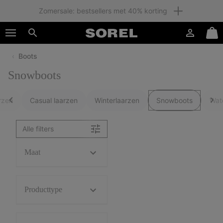
Leden: Gratis verzending
SKIP
SOREL
TO
Inloggen
Mini
CONTENT
Zoeken
Cart
Boots
SKIP
TO
Snowboots
MAIN
NAV
arzen
Casual laarzen
Winterlaarzen
Snowboots
Wat
SKIP
TO
SEARCH
Alle filters
Maat
Producttype