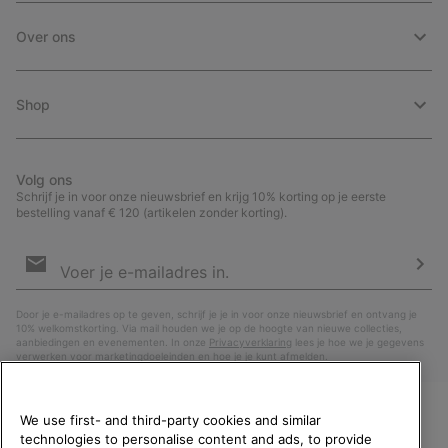
Over ons
Shop
Volg ons
Schrijf je in voor onze nieuwsbrief en krijg 10% korting op je eerste
bestelling vanaf € 120 (artikelen zonder korting).
Aanmelden
voor
e-
Insc
mailupdates
Door je e-mailadres op te geven, schrijf je je in voor onze nieuwsbrief en ontvang je
10% welkomstkorting. Via mail houden we je op de hoogte van nieuwe collecties,
aanbiedingen en evenementen. In onze
Privacyverklaring
lees je hoe we je gegevens
verwerken voor marketingdoeleinden en hoe je je kunt afmelden.
We use first- and third-party cookies and similar
technologies to personalise content and ads, to provide
WELKOM BIJ SOREL.