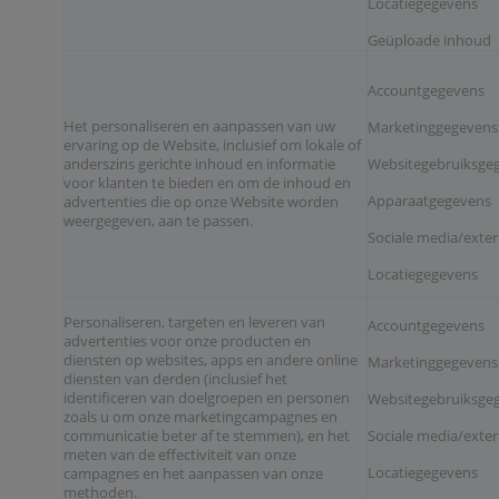
Locatiegegevens
Geüploade inhoud
Accountgegevens
Het personaliseren en aanpassen van uw
Marketinggegevens
ervaring op de Website, inclusief om lokale of
anderszins gerichte inhoud en informatie
Websitegebruiksgeg
voor klanten te bieden en om de inhoud en
Apparaatgegevens
advertenties die op onze Website worden
weergegeven, aan te passen.
Sociale media/exte
Locatiegegevens
Personaliseren, targeten en leveren van
Accountgegevens
advertenties voor onze producten en
diensten op websites, apps en andere online
Marketinggegevens
diensten van derden (inclusief het
identificeren van doelgroepen en personen
Websitegebruiksgeg
zoals u om onze marketingcampagnes en
communicatie beter af te stemmen), en het
Sociale media/exte
meten van de effectiviteit van onze
Locatiegegevens
campagnes en het aanpassen van onze
methoden.