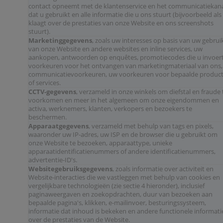
contact opneemt met de klantenservice en het communicatiekan
dat u gebruikt en alle informatie die u ons stuurt (bijvoorbeeld als
klaagt over de prestaties van onze Website en ons screenshots
stuurt).
Marketinggegevens
, zoals uw interesses op basis van uw gebrui
van onze Website en andere websites en inline services, uw
aankopen, antwoorden op enquêtes, promotiecodes die u invoert
voorkeuren voor het ontvangen van marketingmateriaal van ons,
communicatievoorkeuren, uw voorkeuren voor bepaalde produc
of services.
CCTV-gegevens
, verzameld in onze winkels om diefstal en fraude 
voorkomen en meer in het algemeen om onze eigendommen en
activa, werknemers, klanten, verkopers en bezoekers te
beschermen.
Apparaatgegevens
, verzameld met behulp van tags en pixels,
waaronder uw IP-adres, uw ISP en de browser die u gebruikt om
onze Website te bezoeken, apparaattype, unieke
apparaatidentificatienummers of andere identificatienummers,
advertentie-ID's.
Websitegebruiksgegevens
, zoals informatie over activiteit en
Website-interacties die we vastleggen met behulp van cookies en
vergelijkbare technologieën (zie sectie 4 hieronder), inclusief
paginaweergaven en zoekopdrachten, duur van bezoeken aan
bepaalde pagina's, klikken, e-mailinvoer, besturingssysteem,
informatie dat inhoud is bekeken en andere functionele informati
over de prestaties van de Website.