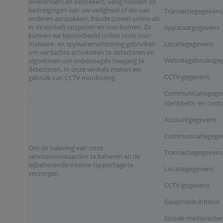
leveranciers en bezoekers, veilig houden en
bedreigingen van uw veiligheid of die van
Transactiegegevens
anderen aanpakken; fraude (zowel online als
in de winkel) opsporen en voorkomen. Zo
Apparaatgegevens
kunnen we bijvoorbeeld online tools voor
malware- en spywaremonitoring gebruiken
Locatiegegevens
om verdachte activiteiten te detecteren en
Websitegebruiksgeg
algoritmen om onbevoegde toegang te
detecteren. In onze winkels maken we
CCTV-gegevens
gebruik van CCTV monitoring.
Communicatiegege
Identiteits- en con
Accountgegevens
Communicatiegege
Om de naleving van onze
Transactiegegevens
servicevoorwaarden te beheren en de
bijbehorende interne rapportage te
Locatiegegevens
verzorgen.
CCTV-gegevens
Geüploade inhoud
Sociale media/exte