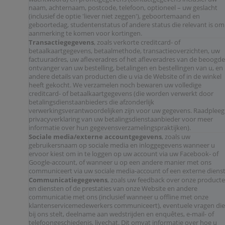
naam, achternaam, postcode, telefoon, optioneel – uw geslacht
(inclusief de optie 'liever niet zeggen'), geboortemaand en
geboortedag, studentenstatus of andere status die relevant is om
aanmerking te komen voor kortingen.
Transactiegegevens
, zoals verkorte creditcard- of
betaalkaartgegevens, betaalmethode, transactieoverzichten, uw
factuuradres, uw afleveradres of het afleveradres van de beoogde
ontvanger van uw bestelling, betalingen en bestellingen van u, en
andere details van producten die u via de Website of in de winkel
heeft gekocht. We verzamelen noch bewaren uw volledige
creditcard- of betaalkaartgegevens (die worden verwerkt door
betalingsdienstaanbieders die afzonderlijk
verwerkingsverantwoordelijken zijn voor uw gegevens. Raadpleeg
privacyverklaring van uw betalingsdienstaanbieder voor meer
informatie over hun gegevensverzamelingspraktijken).
Sociale media/externe accountgegevens
, zoals uw
gebruikersnaam op sociale media en inloggegevens wanneer u
ervoor kiest om in te loggen op uw account via uw Facebook- of
Google-account, of wanneer u op een andere manier met ons
communiceert via uw sociale media-account of een externe dienst
Communicatiegegevens
, zoals uw feedback over onze product
en diensten of de prestaties van onze Website en andere
communicatie met ons (inclusief wanneer u offline met onze
klantenservicemedewerkers communiceert), eventuele vragen die
bij ons stelt, deelname aan wedstrijden en enquêtes, e-mail- of
telefoongeschiedenis, livechat. Dit omvat informatie over hoe u