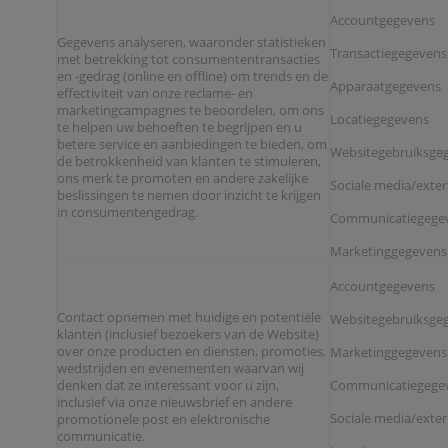
Accountgegevens
Gegevens analyseren, waaronder statistieken
Transactiegegevens
met betrekking tot consumententransacties
en -gedrag (online en offline) om trends en de
Apparaatgegevens
effectiviteit van onze reclame- en
marketingcampagnes te beoordelen, om ons
Locatiegegevens
te helpen uw behoeften te begrijpen en u
betere service en aanbiedingen te bieden, om
Websitegebruiksgeg
de betrokkenheid van klanten te stimuleren,
ons merk te promoten en andere zakelijke
Sociale media/exte
beslissingen te nemen door inzicht te krijgen
in consumentengedrag.
Communicatiegege
Marketinggegevens
Accountgegevens
Contact opnemen met huidige en potentiële
Websitegebruiksgeg
klanten (inclusief bezoekers van de Website)
over onze producten en diensten, promoties,
Marketinggegevens
wedstrijden en evenementen waarvan wij
denken dat ze interessant voor u zijn,
Communicatiegege
inclusief via onze nieuwsbrief en andere
Sociale media/exte
promotionele post en elektronische
communicatie.