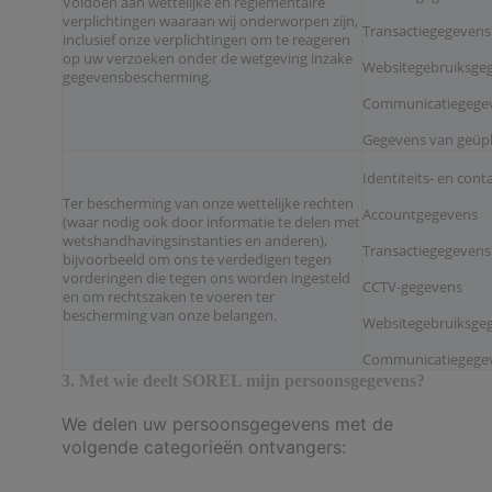
Voldoen aan wettelijke en reglementaire
verplichtingen waaraan wij onderworpen zijn,
Transactiegegevens
inclusief onze verplichtingen om te reageren
op uw verzoeken onder de wetgeving inzake
Websitegebruiksgeg
gegevensbescherming.
Communicatiegege
Gegevens van geüp
Identiteits- en con
Ter bescherming van onze wettelijke rechten
Accountgegevens
(waar nodig ook door informatie te delen met
wetshandhavingsinstanties en anderen),
Transactiegegevens
bijvoorbeeld om ons te verdedigen tegen
vorderingen die tegen ons worden ingesteld
CCTV-gegevens
en om rechtszaken te voeren ter
bescherming van onze belangen.
Websitegebruiksgeg
Communicatiegege
3. Met wie deelt SOREL mijn persoonsgegevens?
We delen uw persoonsgegevens met de
volgende categorieën ontvangers: