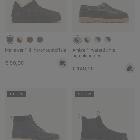
Manawan™ III herenpantoffels
Ambler™ waterdichte
herenklompen
Regular price:
€ 90,00
Regular price:
€ 140,00
NIEUW
NIEUW