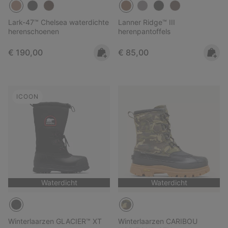
Lark-47™ Chelsea waterdichte
Lanner Ridge™ III
herenschoenen
herenpantoffels
Regular price:
Regular price:
€ 190,00
€ 85,00
ICOON
Waterdicht
Waterdicht
Winterlaarzen GLACIER™ XT
Winterlaarzen CARIBOU