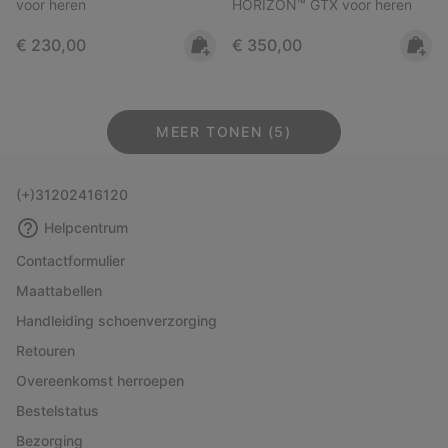
voor heren
HORIZON™ GTX voor heren
Regular price:
Regular price:
€ 230,00
€ 350,00
MEER TONEN (5)
(+)31202416120
Helpcentrum
Contactformulier
Maattabellen
Handleiding schoenverzorging
Retouren
Overeenkomst herroepen
Bestelstatus
Bezorging