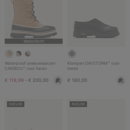
Waterdicht
Waterproof sneeuwlaarzen
Klompen DAYSTORM™ voor
CARIBOU™ voor heren
heren
Minimum sale price:
Maximum price:
Regular price:
€ 119,99
-
€ 200,00
€ 180,00
NIEUW
NIEUW