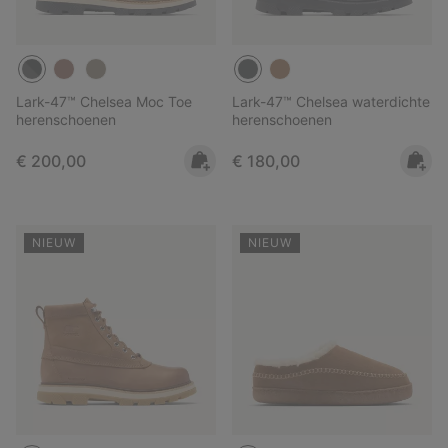
Lark-47™ Chelsea Moc Toe
Lark-47™ Chelsea waterdichte
herenschoenen
herenschoenen
Regular price:
Regular price:
€ 200,00
€ 180,00
NIEUW
NIEUW