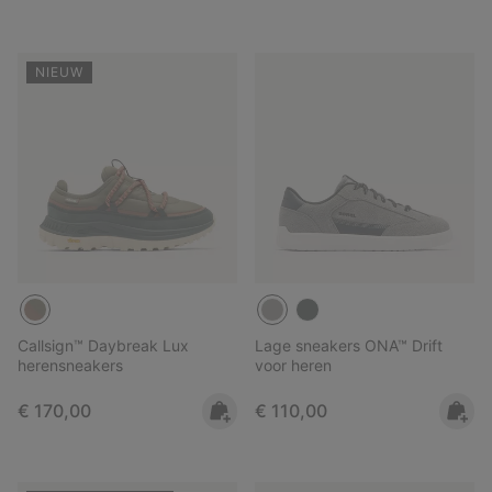
NIEUW
Callsign™ Daybreak Lux
Lage sneakers ONA™ Drift
herensneakers
voor heren
Regular price:
Regular price:
€ 170,00
€ 110,00