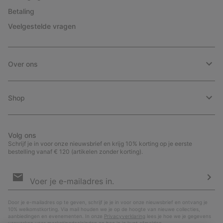
Betaling
Veelgestelde vragen
Over ons
Shop
Volg ons
Schrijf je in voor onze nieuwsbrief en krijg 10% korting op je eerste
bestelling vanaf € 120 (artikelen zonder korting).
Aanmelden
voor
e-
Insc
mailupdates
Door je e-mailadres op te geven, schrijf je je in voor onze nieuwsbrief en ontvang je
10% welkomstkorting. Via mail houden we je op de hoogte van nieuwe collecties,
aanbiedingen en evenementen. In onze
Privacyverklaring
lees je hoe we je gegevens
verwerken voor marketingdoeleinden en hoe je je kunt afmelden.