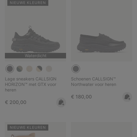
NIEUWE KLEUREN
Waterdicht
Lage sneakers CALLSIGN
Schoenen CALLSIGN™
HORIZON™ met GTX voor
Northwater voor heren
heren
Regular price:
€ 180,00
Regular price:
€ 200,00
NIEUWE KLEUREN