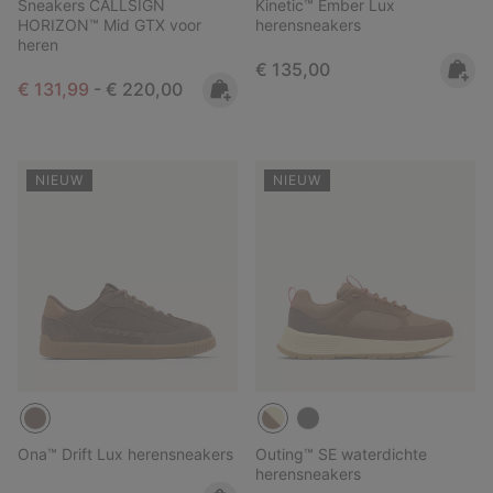
Sneakers CALLSIGN
Kinetic™ Ember Lux
HORIZON™ Mid GTX voor
herensneakers
heren
Regular price:
€ 135,00
Minimum sale price:
Maximum price:
€ 131,99
-
€ 220,00
NIEUW
NIEUW
Ona™ Drift Lux herensneakers
Outing™ SE waterdichte
herensneakers