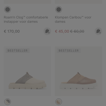
Roam'n Clog™ comfortaberle
Klompen Caribou™ voor
instapper voor dames
dames
Regular price:
Sale price:
Regular price:
€ 170,00
€ 45,00
€ 60,00
BESTSELLER
BESTSELLER