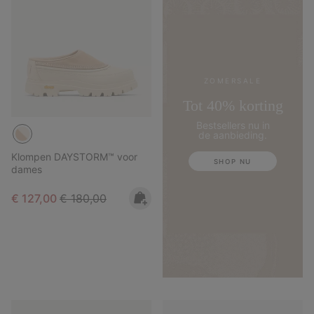
ZOMERSALE
Tot 40% korting
Bestsellers nu in
de aanbieding.
Klompen DAYSTORM™ voor
SHOP NU
dames
Sale price:
Regular price:
€ 127,00
€ 180,00