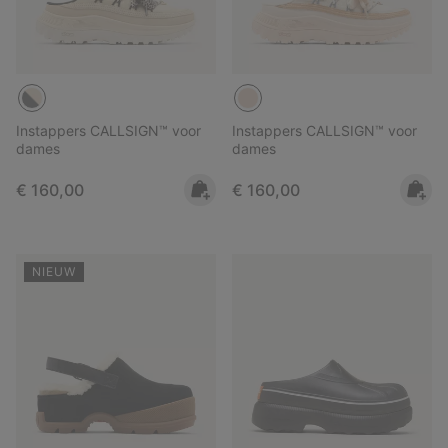
Instappers CALLSIGN™ voor
Instappers CALLSIGN™ voor
dames
dames
Regular price:
Regular price:
€ 160,00
€ 160,00
NIEUW