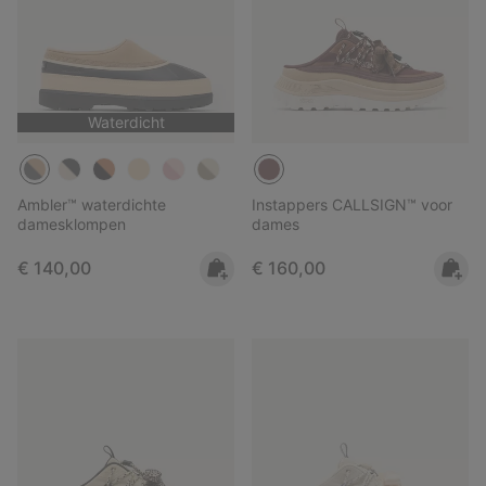
Waterdicht
Ambler™ waterdichte
Instappers CALLSIGN™ voor
damesklompen
dames
Regular price:
Regular price:
€ 140,00
€ 160,00