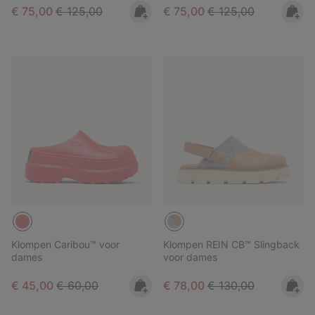
Sale price:
Regular price:
Sale price:
Regular price:
€ 75,00
€ 125,00
€ 75,00
€ 125,00
Klompen Caribou™ voor
Klompen REIN CB™ Slingback
dames
voor dames
Sale price:
Regular price:
Sale price:
Regular price:
€ 45,00
€ 60,00
€ 78,00
€ 130,00