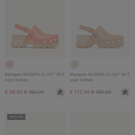
Klompen ROAM’N CLOG™ RVT
Klompen ROAM’N CLOG™ RVT
voor dames
voor dames
Sale price:
Regular price:
Sale price:
Regular price:
€ 96,00
€ 160,00
€ 112,00
€ 160,00
NIEUW