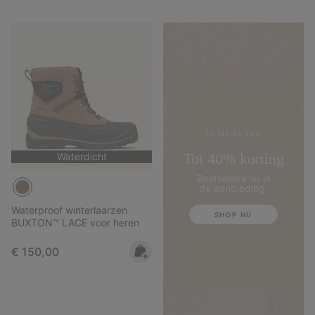
ZOMERSALE
Tot 40% korting
Waterdicht
Bestsellers nu in
de aanbieding.
Waterproof winterlaarzen
SHOP NU
BUXTON™ LACE voor heren
Regular price:
€ 150,00