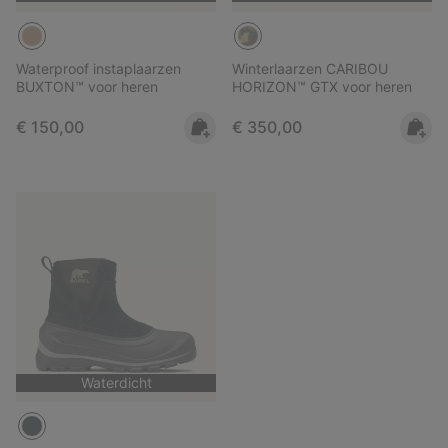
Waterproof instaplaarzen
Winterlaarzen CARIBOU
BUXTON™ voor heren
HORIZON™ GTX voor heren
Regular price:
Regular price:
€ 150,00
€ 350,00
Waterdicht