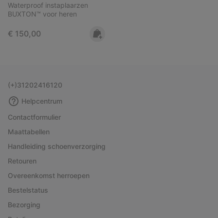
Waterproof instaplaarzen
BUXTON™ voor heren
Regular price:
€ 150,00
(+)31202416120
Helpcentrum
Contactformulier
Maattabellen
Handleiding schoenverzorging
Retouren
Overeenkomst herroepen
Bestelstatus
Bezorging