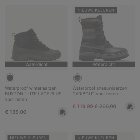
NIEUWE KLEUREN
Waterdicht
Waterdicht
Waterproof winterlaarzen
Waterproof sneeuwlaarzen
BUXTON™ LITE LACE PLUS
CARIBOU™ voor heren
voor heren
Sale price:
Regular price:
€ 119,99
€ 200,00
Regular price:
€ 135,00
NIEUWE KLEUREN
NIEUWE KLEUREN