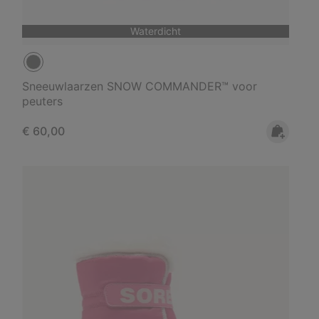
Waterdicht
Sneeuwlaarzen SNOW COMMANDER™ voor
peuters
Regular price:
€ 60,00