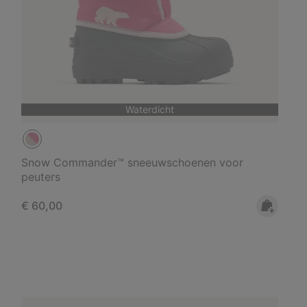
Waterdicht
Snow Commander™ sneeuwschoenen voor
peuters
Regular price:
€ 60,00