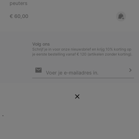
peuters
Regular price:
€ 60,00
Volg ons
Schrijf je in voor onze nieuwsbrief en krijg 10% korting op
je eerste bestelling vanaf € 120 (artikelen zonder korting).
Aanmelden
voor
e-
Insc
mailupdates
Door je e-mailadres op te geven, schrijf je je in voor onze
nieuwsbrief en ontvang je 10% welkomstkorting. Via mail houden we
je op de hoogte van nieuwe collecties, aanbiedingen en
evenementen. In onze
Privacyverklaring
lees je hoe we je gegevens
verwerken voor marketingdoeleinden en hoe je je kunt afmelden.
E.