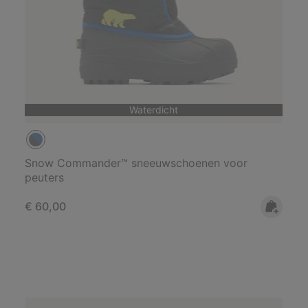
Waterdicht
Snow Commander™ sneeuwschoenen voor
peuters
Regular price:
€ 60,00