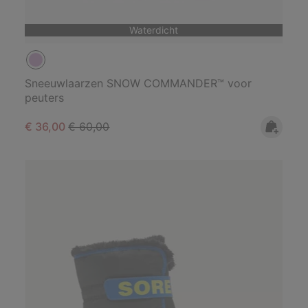
Waterdicht
Sneeuwlaarzen SNOW COMMANDER™ voor
peuters
Sale price:
Regular price:
€ 36,00
€ 60,00