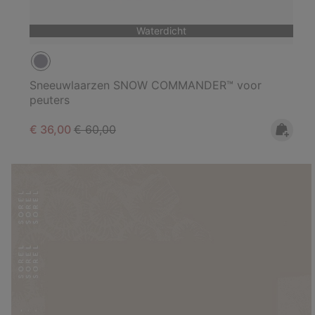
Waterdicht
Sneeuwlaarzen SNOW COMMANDER™ voor
peuters
Sale price:
Regular price:
€ 36,00
€ 60,00