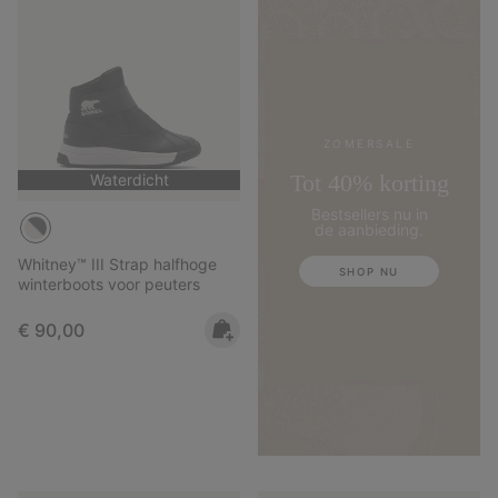
ZOMERSALE
Tot 40% korting
Waterdicht
Bestsellers nu in
de aanbieding.
Whitney™ III Strap halfhoge
SHOP NU
winterboots voor peuters
Regular price:
€ 90,00