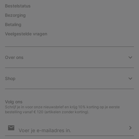
Bestelstatus
Bezorging
Betaling
Veelgestelde vragen
Over ons
Shop
Volg ons
Schrijf je in voor onze nieuwsbrief en krijg 10% korting op je eerste
bestelling vanaf € 120 (artikelen zonder korting).
Aanmelden
voor
e-
Insc
mailupdates