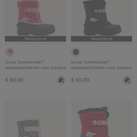
Waterdicht
Waterdicht
Snow Commander™
Snow Commander™
sneeuwschoenen voor peuters
sneeuwschoenen voor peuters
Regular price:
Regular price:
€ 60,00
€ 60,00