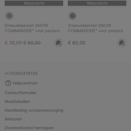
Waterdicht
Waterdicht
Sneeuwlaarzen SNOW
Sneeuwlaarzen SNOW
COMMANDER™ voor peuters
COMMANDER™ voor peuters
Sale price:
Regular price:
Regular price:
€ 36,00
€ 60,00
€ 60,00
(+)31202416120
Helpcentrum
Contactformulier
Maattabellen
Handleiding schoenverzorging
Retouren
Overeenkomst herroepen