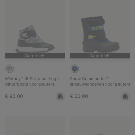
Waterdicht
Waterdicht
Whitney™ III Strap halfhoge
Snow Commander™
winterboots voor peuters
sneeuwschoenen voor peuters
Regular price:
Regular price:
€ 90,00
€ 60,00