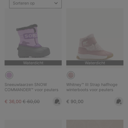
Sorteren op
Waterdicht
Waterdicht
Sneeuwlaarzen SNOW
Whitney™ III Strap halfhoge
COMMANDER™ voor peuters
winterboots voor peuters
Sale price:
Regular price:
Regular price:
€ 36,00
€ 60,00
€ 90,00