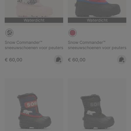
Waterdicht
Waterdicht
Snow Commander™
Snow Commander™
sneeuwschoenen voor peuters
sneeuwschoenen voor peuters
Regular price:
Regular price:
€ 60,00
€ 60,00