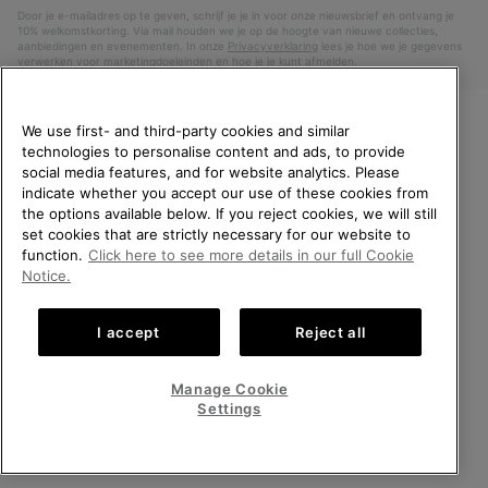
Door je e-mailadres op te geven, schrijf je je in voor onze nieuwsbrief en ontvang je
10% welkomstkorting. Via mail houden we je op de hoogte van nieuwe collecties,
aanbiedingen en evenementen. In onze
Privacyverklaring
lees je hoe we je gegevens
verwerken voor marketingdoeleinden en hoe je je kunt afmelden.
We use first- and third-party cookies and similar
technologies to personalise content and ads, to provide
WELKOM BIJ SOREL.
social media features, and for website analytics. Please
SELECTEER JE
indicate whether you accept our use of these cookies from
VERZENDLOCATIE.
the options available below. If you reject cookies, we will still
set cookies that are strictly necessary for our website to
Online shoppen beschikbaar
function.
Click here to see more details in our full Cookie
Nederland (Nederlands)
|
English ›
Notice.
United States
Online
©
2026
SOREL. All rights reserved.
shoppe
I accept
Reject all
Privacybeleid
Gebruiksvoorwaarden
Verkoopvoorwaarden
beschik
Netherlands-English
Online
shoppe
Garantie
Cookies
Impressum
Public CBCR
Manage Cookie
beschik
Netherlands-Dutch
Online
Settings
shoppe
beschik
ALLE LOCATIES BEKIJKEN