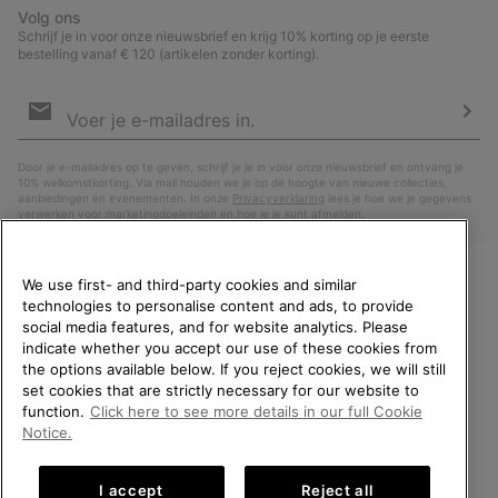
Volg ons
Schrijf je in voor onze nieuwsbrief en krijg 10% korting op je eerste
bestelling vanaf € 120 (artikelen zonder korting).
Aanmelden
voor
e-
Insc
mailupdates
Door je e-mailadres op te geven, schrijf je je in voor onze nieuwsbrief en ontvang je
10% welkomstkorting. Via mail houden we je op de hoogte van nieuwe collecties,
aanbiedingen en evenementen. In onze
Privacyverklaring
lees je hoe we je gegevens
verwerken voor marketingdoeleinden en hoe je je kunt afmelden.
We use first- and third-party cookies and similar
technologies to personalise content and ads, to provide
WELKOM BIJ SOREL.
social media features, and for website analytics. Please
SELECTEER JE
indicate whether you accept our use of these cookies from
VERZENDLOCATIE.
the options available below. If you reject cookies, we will still
set cookies that are strictly necessary for our website to
Online shoppen beschikbaar
function.
Click here to see more details in our full Cookie
Nederland (Nederlands)
|
English ›
Notice.
United States
Online
©
2026
SOREL. All rights reserved.
shoppe
I accept
Reject all