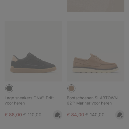
Lage sneakers ONA™ Drift
Bootschoenen SLABTOWN
voor heren
62'™ Mariner voor heren
Sale price:
Regular price:
Sale price:
Regular price:
€ 88,00
€ 110,00
€ 84,00
€ 140,00