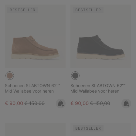
BESTSELLER
BESTSELLER
Schoenen SLABTOWN 62’™
Schoenen SLABTOWN 62’™
Mid Wallabee voor heren
Mid Wallabee voor heren
Sale price:
Regular price:
Sale price:
Regular price:
€ 90,00
€ 150,00
€ 90,00
€ 150,00
BESTSELLER