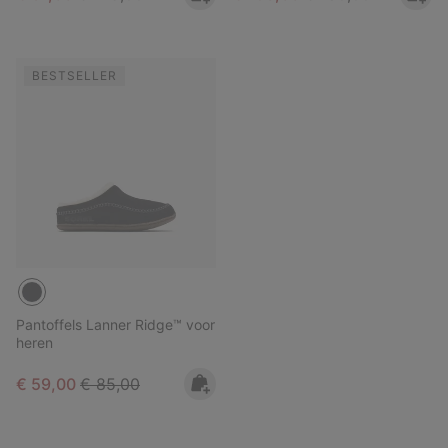
BESTSELLER
Pantoffels Lanner Ridge™ voor
heren
Sale price:
Regular price:
€ 59,00
€ 85,00