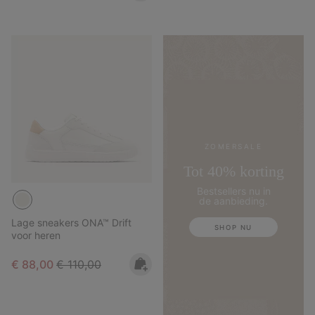
ZOMERSALE
Tot 40% korting
Bestsellers nu in
de aanbieding.
Lage sneakers ONA™ Drift
SHOP NU
voor heren
Sale price:
Regular price:
€ 88,00
€ 110,00