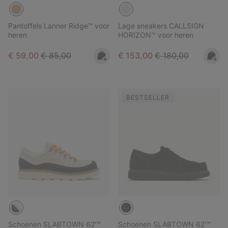
Pantoffels Lanner Ridge™ voor
Lage sneakers CALLSIGN
heren
HORIZON™ voor heren
Sale price:
Regular price:
Sale price:
Regular price:
€ 59,00
€ 85,00
€ 153,00
€ 180,00
BESTSELLER
Schoenen SLABTOWN 62'™
Schoenen SLABTOWN 62'™