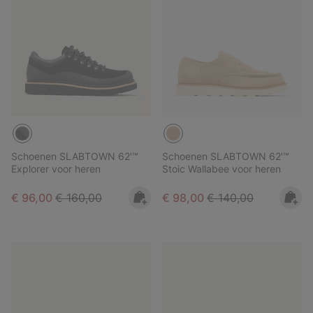
Schoenen SLABTOWN 62'™
Schoenen SLABTOWN 62'™
Explorer voor heren
Stoic Wallabee voor heren
Sale price:
Regular price:
Sale price:
Regular price:
€ 96,00
€ 160,00
€ 98,00
€ 140,00