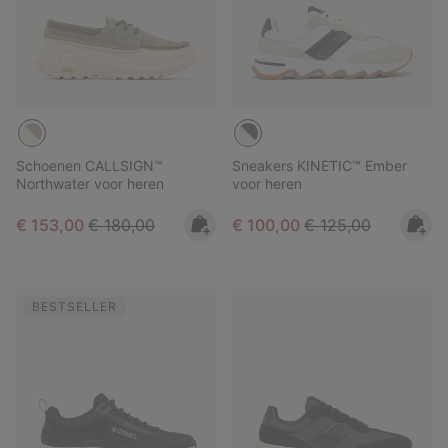
Schoenen CALLSIGN™
Sneakers KINETIC™ Ember
Northwater voor heren
voor heren
Sale price:
Regular price:
Sale price:
Regular price:
€ 153,00
€ 180,00
€ 100,00
€ 125,00
BESTSELLER