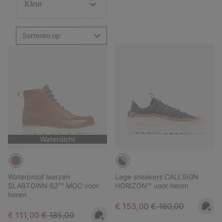
Kleur
Sorteren op
Waterdicht
Waterproof laarzen
Lage sneakers CALLSIGN
SLABTOWN 62'™ MOC voor
HORIZON™ voor heren
heren
Sale price:
Regular price:
€ 153,00
€ 180,00
Sale price:
Regular price:
€ 111,00
€ 185,00