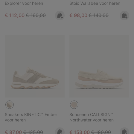
Explorer voor heren
Stoic Wallabee voor heren
Sale price:
Regular price:
Sale price:
Regular price:
€ 112,00
€ 160,00
€ 98,00
€ 140,00
Sneakers KINETIC™ Ember
Schoenen CALLSIGN™
voor heren
Northwater voor heren
Sale price:
Regular price:
Sale price:
Regular price:
€ 87,00
€ 125,00
€ 153,00
€ 180,00