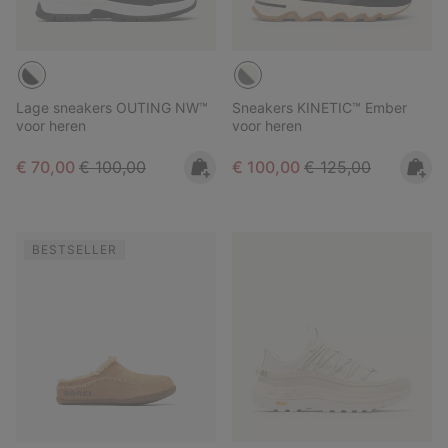
Lage sneakers OUTING NW™
Sneakers KINETIC™ Ember
voor heren
voor heren
Sale price:
Regular price:
Sale price:
Regular price:
€ 70,00
€ 100,00
€ 100,00
€ 125,00
BESTSELLER