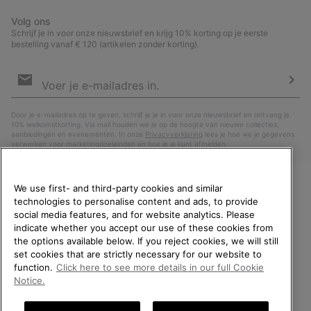
Volg ons
Schrijf je in voor onze nieuwsbrief en krijg 10% korting op je eerste
bestelling vanaf € 120 (artikelen zonder korting).
Aanmelden
voor
e-
Insc
mailupdates
Door je e-mailadres op te geven, schrijf je je in voor onze nieuwsbrief en ontvang je
10% welkomstkorting. Via mail houden we je op de hoogte van nieuwe collecties,
aanbiedingen en evenementen. In onze
Privacyverklaring
lees je hoe we je gegevens
verwerken voor marketingdoeleinden en hoe je je kunt afmelden.
We use first- and third-party cookies and similar
technologies to personalise content and ads, to provide
WELKOM BIJ SOREL.
social media features, and for website analytics. Please
SELECTEER JE
indicate whether you accept our use of these cookies from
VERZENDLOCATIE.
the options available below. If you reject cookies, we will still
set cookies that are strictly necessary for our website to
Online shoppen beschikbaar
function.
Click here to see more details in our full Cookie
Nederland (Nederlands)
|
English ›
Notice.
United States
Online
©
2026
SOREL. All rights reserved.
shoppe