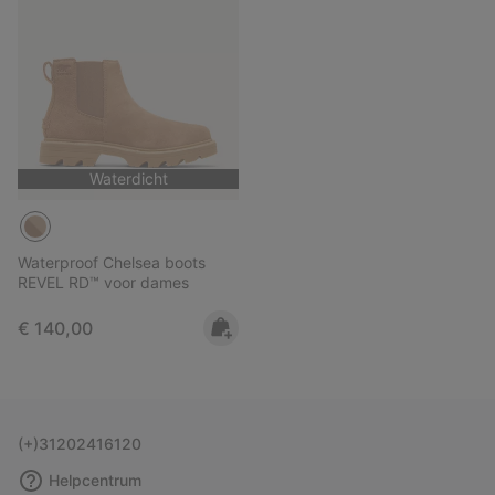
Waterdicht
Waterproof Chelsea boots
REVEL RD™ voor dames
Regular price:
€ 140,00
(+)31202416120
Helpcentrum