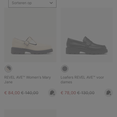
Sorteren op
REVEL AVE™ Women's Mary
Loafers REVEL AVE™ voor
Jane
dames
Sale price:
Regular price:
Sale price:
Regular price:
€ 84,00
€ 140,00
€ 78,00
€ 130,00