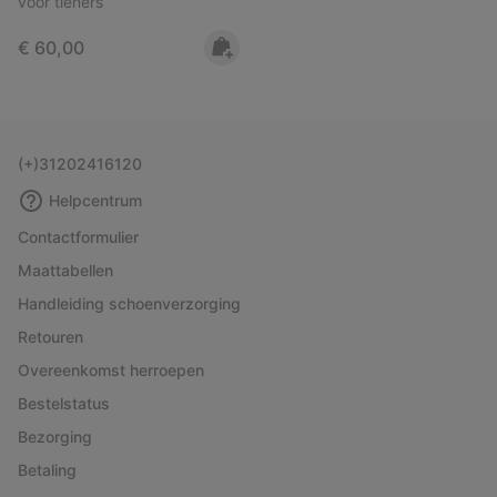
voor tieners
Regular price:
€ 60,00
(+)31202416120
Helpcentrum
Contactformulier
Maattabellen
Handleiding schoenverzorging
Retouren
Overeenkomst herroepen
Bestelstatus
Bezorging
Betaling