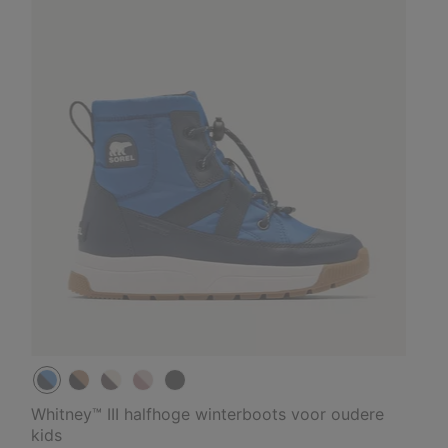
Whitney™ III halfhoge winterboots voor oudere
kids