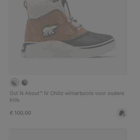
Out N About™ IV Chillz winterboots voor oudere
kids
Regular price:
€ 100,00