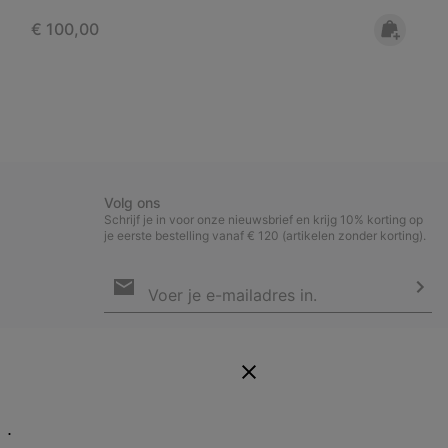
Regular price:
€ 100,00
Volg ons
Schrijf je in voor onze nieuwsbrief en krijg 10% korting op
je eerste bestelling vanaf € 120 (artikelen zonder korting).
Aanmelden
voor
e-
Insc
mailupdates
Door je e-mailadres op te geven, schrijf je je in voor onze
nieuwsbrief en ontvang je 10% welkomstkorting. Via mail houden we
je op de hoogte van nieuwe collecties, aanbiedingen en
evenementen. In onze
Privacyverklaring
lees je hoe we je gegevens
verwerken voor marketingdoeleinden en hoe je je kunt afmelden.
E.