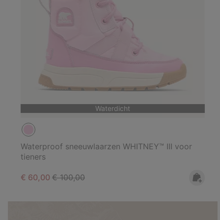
Waterdicht
Waterproof sneeuwlaarzen WHITNEY™ III voor
tieners
Sale price:
Regular price:
€ 60,00
€ 100,00