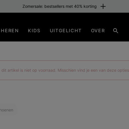
Zomersale: bestsellers met 40% korting
HEREN
KIDS
UITGELICHT
OVER
Zoeke
 dit artikel is niet op voorraad. Misschien vind je een van deze optie
hoenen