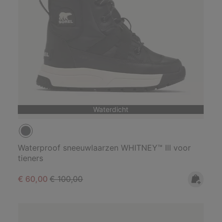
Waterdicht
Waterproof sneeuwlaarzen WHITNEY™ III voor
tieners
Sale price:
Regular price:
€ 60,00
€ 100,00