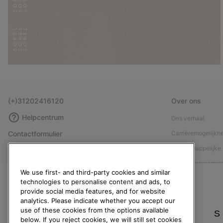
(+)31202416120
Over ons
Helpcentrum
Ons verhaal
Contactformulier
Carrièremogelijkh
Maattabellen
Maatschappelijke 
Handleiding schoenverzorging
Affiliateprogramm
We use first- and third-party cookies and similar
Retouren
Pers
technologies to personalise content and ads, to
provide social media features, and for website
Overeenkomst herroepen
Handleiding schoe
analytics. Please indicate whether you accept our
Bestelstatus
use of these cookies from the options available
S
below. If you reject cookies, we will still set cookies