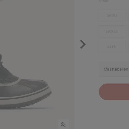
Maat:
36 EU
38.5 EU
41 EU
Maattabellen