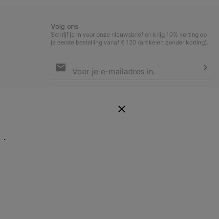
Volg ons
Schrijf je in voor onze nieuwsbrief en krijg 10% korting op
je eerste bestelling vanaf € 120 (artikelen zonder korting).
Aanmelden
voor
e-
Insc
mailupdates
Door je e-mailadres op te geven, schrijf je je in voor onze
nieuwsbrief en ontvang je 10% welkomstkorting. Via mail houden we
je op de hoogte van nieuwe collecties, aanbiedingen en
evenementen. In onze
Privacyverklaring
lees je hoe we je gegevens
verwerken voor marketingdoeleinden en hoe je je kunt afmelden.
E.