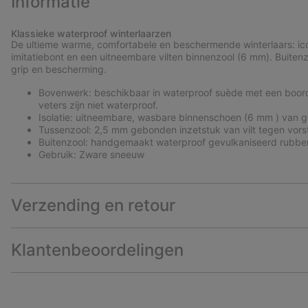
Informatie
Klassieke waterproof winterlaarzen
De ultieme warme, comfortabele en beschermende winterlaars: ico
imitatiebont en een uitneembare vilten binnenzool (6 mm). Buiten
grip en bescherming.
Bovenwerk: beschikbaar in waterproof suède met een boord
veters zijn niet waterproof.
Isolatie: uitneembare, wasbare binnenschoen (6 mm ) van ge
Tussenzool: 2,5 mm gebonden inzetstuk van vilt tegen vors
Buitenzool: handgemaakt waterproof gevulkaniseerd rubber 
Gebruik: Zware sneeuw
Verzending en retour
Klantenbeoordelingen