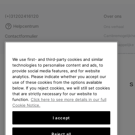
(+)31202416120
Over ons
Helpcentrum
Ons verhaal
Contactformulier
Carrièremogelijkh
Maattabellen
Maatschappelijke 
Handleiding schoenverzorging
Affiliateprogramm
We use first- and third-party cookies and similar
Retouren
Pers
technologies to personalise content and ads, to
provide social media features, and for website
Overeenkomst herroepen
Handleiding schoe
analytics. Please indicate whether you accept our
Bestelstatus
use of these cookies from the options available
S
below. If you reject cookies, we will still set cookies
Bezorging
that are strictly necessary for our website to
Betaling
function.
Click here to see more details in our full
Cookie Notice.
Veelgestelde vragen
I accept
Reject all
Nederland (Nederlands)
|
English ›