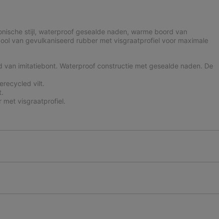
nische stijl, waterproof gesealde naden, warme boord van
zool van gevulkaniseerd rubber met visgraatprofiel voor maximale
 van imitatiebont. Waterproof constructie met gesealde naden. De
recycled vilt.
t.
met visgraatprofiel.