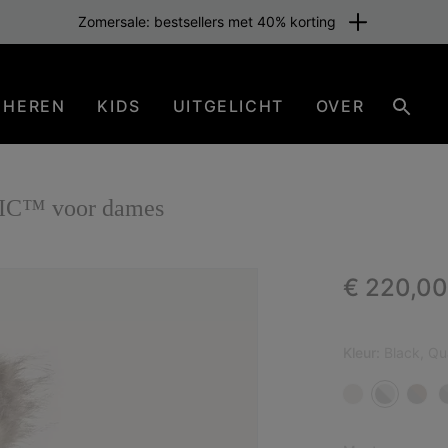
Zomersale: bestsellers met 40% korting
HEREN
KIDS
UITGELICHT
OVER
Zoeke
TIC™ voor dames
Regular p
€ 220,00
Kleur:
Black, Qu