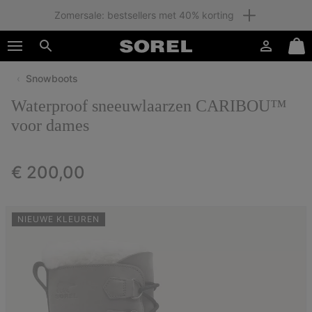
Zomersale: bestsellers met 40% korting
SKIP
SOREL
TO
Inloggen
Mini
CONTENT
Zoeken
Cart
Snowboots
SKIP
TO
Waterproof sneeuwlaarzen CARIBOU™
MAIN
NAV
voor dames
SKIP
TO
Regular price:
€ 200,00
SEARCH
NIEUWE KLEUREN