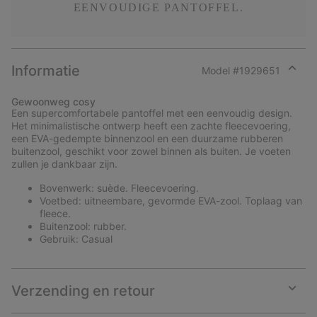
EENVOUDIGE PANTOFFEL.
Informatie
Model #
1929651
Expan
or
Gewoonweg cosy
collap
Een supercomfortabele pantoffel met een eenvoudig design.
sectio
Het minimalistische ontwerp heeft een zachte fleecevoering,
een EVA-gedempte binnenzool en een duurzame rubberen
buitenzool, geschikt voor zowel binnen als buiten. Je voeten
zullen je dankbaar zijn.
Bovenwerk: suède. Fleecevoering.
Voetbed: uitneembare, gevormde EVA-zool. Toplaag van
fleece.
Buitenzool: rubber.
Gebruik: Casual
Verzending en retour
Expan
or