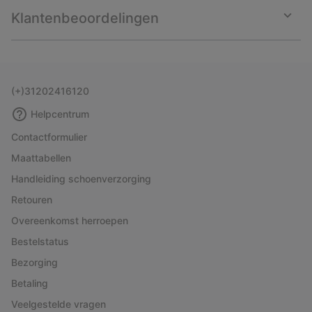
collap
Klantenbeoordelingen
sectio
Expan
or
collap
sectio
(+)31202416120
Helpcentrum
Contactformulier
Maattabellen
Handleiding schoenverzorging
Retouren
Overeenkomst herroepen
Bestelstatus
Bezorging
Betaling
Veelgestelde vragen