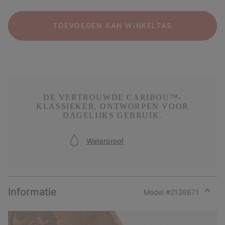
TOEVOEGEN AAN WINKELTAS
DE VERTROUWDE CARIBOU™-
KLASSIEKER, ONTWORPEN VOOR
DAGELIJKS GEBRUIK.
Waterproof
Informatie
Model #
2138671
Expan
or
collap