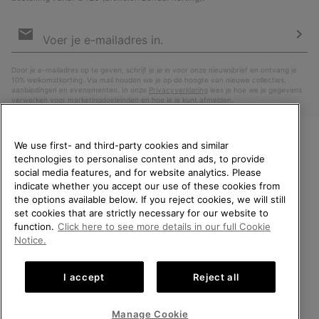
Aanmelden
voor
e-
Insc
mailupdates
Door je e-mailadres op te geven, schrijf je je in voor onze nieuwsbrief en ontvang je
10% welkomstkorting. Via mail houden we je op de hoogte van nieuwe collecties,
aanbiedingen en evenementen. In onze
Privacyverklaring
lees je hoe we je gegevens
verwerken voor marketingdoeleinden en hoe je je kunt afmelden.
We use first- and third-party cookies and similar
technologies to personalise content and ads, to provide
WELKOM BIJ SOREL.
social media features, and for website analytics. Please
SELECTEER JE
indicate whether you accept our use of these cookies from
VERZENDLOCATIE.
the options available below. If you reject cookies, we will still
set cookies that are strictly necessary for our website to
Online shoppen beschikbaar
function.
Click here to see more details in our full Cookie
Nederland (Nederlands)
|
English ›
Notice.
United States
Online
©
2026
SOREL. All rights reserved.
shoppe
I accept
Reject all
Privacybeleid
Gebruiksvoorwaarden
Verkoopvoorwaarden
beschik
Netherlands-English
Online
shoppe
Garantie
Cookies
Impressum
Public CBCR
Manage Cookie