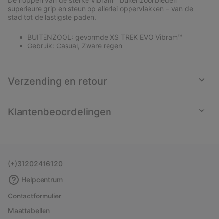
De noppen van de sterke Vibram™ buitenzool bieden
superieure grip en steun op allerlei oppervlakken – van de
stad tot de lastigste paden.
BUITENZOOL: gevormde XS TREK EVO Vibram™
Gebruik: Casual, Zware regen
Verzending en retour
Expan
or
collap
Klantenbeoordelingen
sectio
Expan
or
collap
sectio
(+)31202416120
Helpcentrum
Contactformulier
Maattabellen