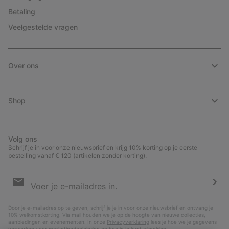
Betaling
Veelgestelde vragen
Over ons
Shop
Volg ons
Schrijf je in voor onze nieuwsbrief en krijg 10% korting op je eerste
bestelling vanaf € 120 (artikelen zonder korting).
Aanmelden
voor
e-
Insc
mailupdates
Door je e-mailadres op te geven, schrijf je je in voor onze nieuwsbrief en ontvang je
10% welkomstkorting. Via mail houden we je op de hoogte van nieuwe collecties,
aanbiedingen en evenementen. In onze
Privacyverklaring
lees je hoe we je gegevens