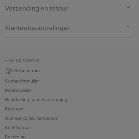
Verzending en retour
Expan
or
collap
Klantenbeoordelingen
sectio
Expan
or
collap
sectio
(+)31202416120
Helpcentrum
Contactformulier
Maattabellen
Handleiding schoenverzorging
Retouren
Overeenkomst herroepen
Bestelstatus
Bezorging