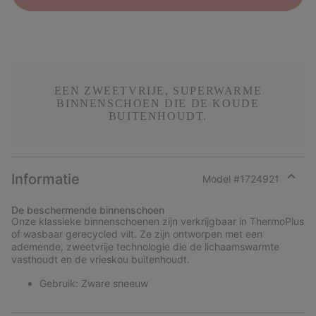
EEN ZWEETVRIJE, SUPERWARME
BINNENSCHOEN DIE DE KOUDE
BUITENHOUDT.
Informatie
Model #
1724921
Expan
or
De beschermende binnenschoen
collap
Onze klassieke binnenschoenen zijn verkrijgbaar in ThermoPlus
sectio
of wasbaar gerecycled vilt. Ze zijn ontworpen met een
ademende, zweetvrije technologie die de lichaamswarmte
vasthoudt en de vrieskou buitenhoudt.
Gebruik: Zware sneeuw