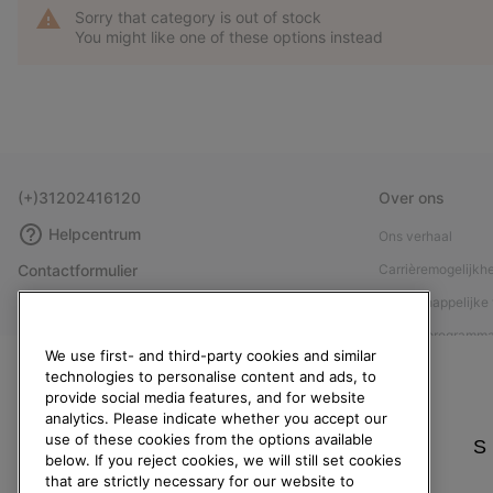
Sorry that category is out of stock
You might like one of these options instead
(+)31202416120
Over ons
Helpcentrum
Ons verhaal
Contactformulier
Carrièremogelijkh
Maattabellen
Maatschappelijke 
Handleiding schoenverzorging
Affiliateprogramm
We use first- and third-party cookies and similar
Retouren
Pers
technologies to personalise content and ads, to
provide social media features, and for website
Overeenkomst herroepen
Handleiding schoe
analytics. Please indicate whether you accept our
Bestelstatus
use of these cookies from the options available
S
below. If you reject cookies, we will still set cookies
Bezorging
that are strictly necessary for our website to