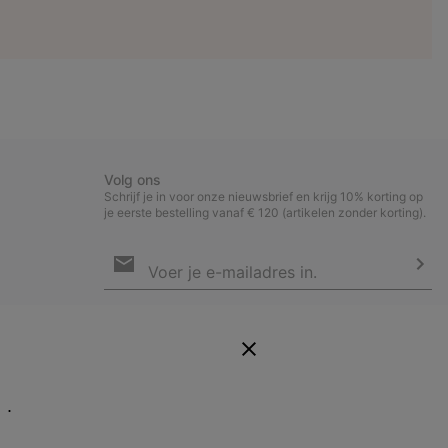
Volg ons
Schrijf je in voor onze nieuwsbrief en krijg 10% korting op
je eerste bestelling vanaf € 120 (artikelen zonder korting).
Aanmelden
voor
e-
Insc
mailupdates
Door je e-mailadres op te geven, schrijf je je in voor onze
nieuwsbrief en ontvang je 10% welkomstkorting. Via mail houden we
je op de hoogte van nieuwe collecties, aanbiedingen en
evenementen. In onze
Privacyverklaring
lees je hoe we je gegevens
verwerken voor marketingdoeleinden en hoe je je kunt afmelden.
E.