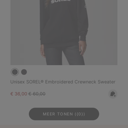
Unisex SOREL® Embroidered Crewneck Sweater
Sale price:
Regular price:
€ 36,00
€ 60,00
MEER TONEN ({0})