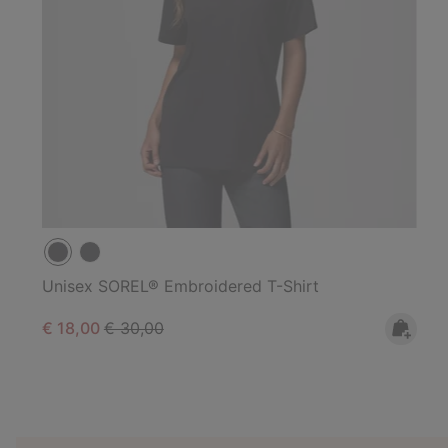
Unisex SOREL® Embroidered T-Shirt
Sale price:
Regular price:
€ 18,00
€ 30,00