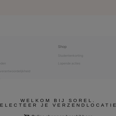
Shop
Studentenkorting
eden
Lopende acties
verantwoordelijkheid
a
nverzorging
WELKOM BIJ SOREL.
ELECTEER JE VERZENDLOCATI