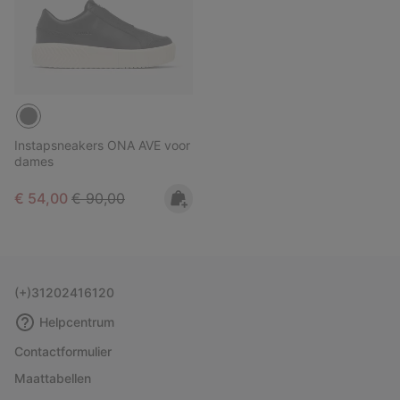
Instapsneakers ONA AVE voor
dames
Sale price:
Regular price:
€ 54,00
€ 90,00
(+)31202416120
Helpcentrum
Contactformulier
Maattabellen