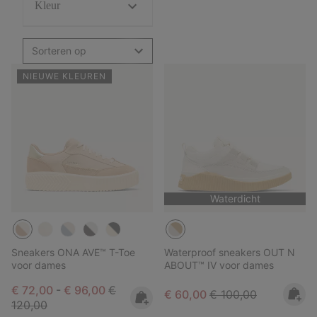
Kleur
Sorteren op
NIEUWE KLEUREN
Waterdicht
Sneakers ONA AVE™ T-Toe
Waterproof sneakers OUT N
voor dames
ABOUT™ IV voor dames
Minimum sale price:
Maximum sale price:
Regular price:
€ 72,00
-
€ 96,00
€
Sale price:
Regular price:
€ 60,00
€ 100,00
120,00