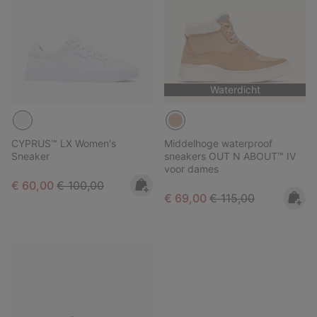
Waterdicht
CYPRUS™ LX Women's
Middelhoge waterproof
Sneaker
sneakers OUT N ABOUT™ IV
voor dames
Sale price:
Regular price:
€ 60,00
€ 100,00
Sale price:
Regular price:
€ 69,00
€ 115,00