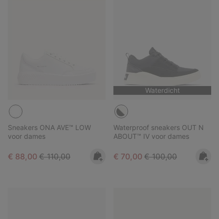
Waterdicht
Sneakers ONA AVE™ LOW
Waterproof sneakers OUT N
voor dames
ABOUT™ IV voor dames
Sale price:
Regular price:
Sale price:
Regular price:
€ 88,00
€ 110,00
€ 70,00
€ 100,00