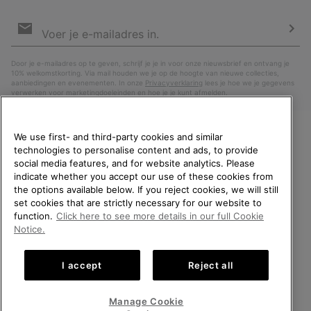
Aanmelden
voor
e-
Insc
mailupdates
Door je e-mailadres op te geven, schrijf je je in voor onze nieuwsbrief en ontvang je
10% welkomstkorting. Via mail houden we je op de hoogte van nieuwe collecties,
aanbiedingen en evenementen. In onze
Privacyverklaring
lees je hoe we je gegevens
verwerken voor marketingdoeleinden en hoe je je kunt afmelden.
We use first- and third-party cookies and similar
technologies to personalise content and ads, to provide
WELKOM BIJ SOREL.
social media features, and for website analytics. Please
SELECTEER JE
indicate whether you accept our use of these cookies from
VERZENDLOCATIE.
the options available below. If you reject cookies, we will still
set cookies that are strictly necessary for our website to
Online shoppen beschikbaar
function.
Click here to see more details in our full Cookie
Nederland (Nederlands)
|
English ›
Notice.
United States
Online
©
2026
SOREL. All rights reserved.
shoppe
I accept
Reject all
Privacybeleid
Gebruiksvoorwaarden
Verkoopvoorwaarden
beschik
Netherlands-English
Online
shoppe
Garantie
Cookies
Impressum
Public CBCR
Manage Cookie
beschik