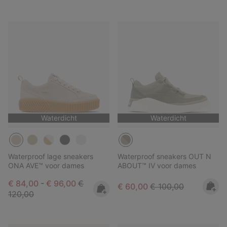
Waterdicht
Waterdicht
Waterproof lage sneakers
Waterproof sneakers OUT N
ONA AVE™ voor dames
ABOUT™ IV voor dames
Minimum sale price:
Maximum sale price:
Regular price:
€ 84,00
-
€ 96,00
€
Sale price:
Regular price:
€ 60,00
€ 100,00
120,00