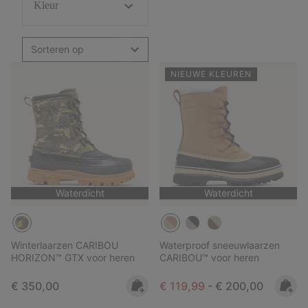
Kleur
Sorteren op
NIEUWE KLEUREN
Waterdicht
Waterdicht
Winterlaarzen CARIBOU
Waterproof sneeuwlaarzen
HORIZON™ GTX voor heren
CARIBOU™ voor heren
Regular price:
Minimum sale price:
Maximum price:
€ 350,00
€ 119,99
-
€ 200,00