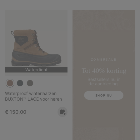
ZOMERSALE
Tot 40% korting
Waterdicht
Bestsellers nu in
de aanbieding.
Waterproof winterlaarzen
SHOP NU
BUXTON™ LACE voor heren
Regular price:
€ 150,00