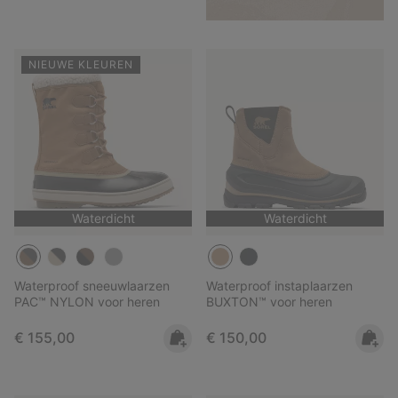
NIEUWE KLEUREN
Waterdicht
Waterdicht
Waterproof sneeuwlaarzen
Waterproof instaplaarzen
PAC™ NYLON voor heren
BUXTON™ voor heren
Regular price:
Regular price:
€ 155,00
€ 150,00