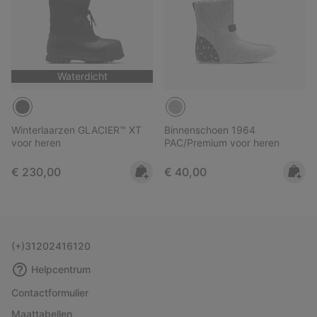
Waterdicht
Winterlaarzen GLACIER™ XT
Binnenschoen 1964
voor heren
PAC/Premium voor heren
Regular price:
Regular price:
€ 230,00
€ 40,00
(+)31202416120
Helpcentrum
Contactformulier
Maattabellen