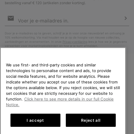
bestelling vanaf € 120 (artikelen zonder korting).
Aanmelden
voor
e-
Insc
mailupdates
Door je e-mailadres op te geven, schrijf je je in voor onze nieuwsbrief en ontvang je
10% welkomstkorting. Via mail houden we je op de hoogte van nieuwe collecties,
aanbiedingen en evenementen. In onze
Privacyverklaring
lees je hoe we je gegevens
verwerken voor marketingdoeleinden en hoe je je kunt afmelden.
We use first- and third-party cookies and similar
technologies to personalise content and ads, to provide
WELKOM BIJ SOREL.
social media features, and for website analytics. Please
SELECTEER JE
indicate whether you accept our use of these cookies from
VERZENDLOCATIE.
the options available below. If you reject cookies, we will still
set cookies that are strictly necessary for our website to
Online shoppen beschikbaar
function.
Click here to see more details in our full Cookie
Nederland (Nederlands)
|
English ›
Notice.
United States
Online
©
2026
SOREL. All rights reserved.
shoppe
I accept
Reject all
Privacybeleid
Gebruiksvoorwaarden
Verkoopvoorwaarden
beschik
Netherlands-English
Online
shoppe
Garantie
Cookies
Impressum
Public CBCR