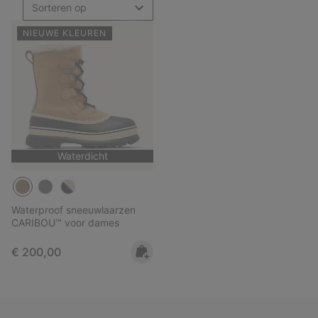
Sorteren op
NIEUWE KLEUREN
Waterdicht
Waterproof sneeuwlaarzen
CARIBOU™ voor dames
Regular price:
€ 200,00