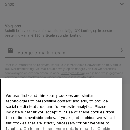
Shop
Volg ons
Schrijf je in voor onze nieuwsbrief en krijg 10% korting op je eerste
bestelling vanaf € 120 (artikelen zonder korting).
Aanmelden
voor
e-
Insc
mailupdates
Door je e-mailadres op te geven, schrijf je je in voor onze nieuwsbrief en ontvang je
10% welkomstkorting. Via mail houden we je op de hoogte van nieuwe collecties,
aanbiedingen en evenementen. In onze
Privacyverklaring
lees je hoe we je gegevens
verwerken voor marketingdoeleinden en hoe je je kunt afmelden.
We use first- and third-party cookies and similar
technologies to personalise content and ads, to provide
WELKOM BIJ SOREL.
social media features, and for website analytics. Please
SELECTEER JE
indicate whether you accept our use of these cookies from
VERZENDLOCATIE.
the options available below. If you reject cookies, we will still
set cookies that are strictly necessary for our website to
Online shoppen beschikbaar
function.
Click here to see more details in our full Cookie