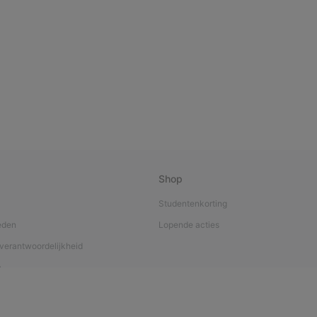
Shop
Studentenkorting
eden
Lopende acties
verantwoordelijkheid
a
nverzorging