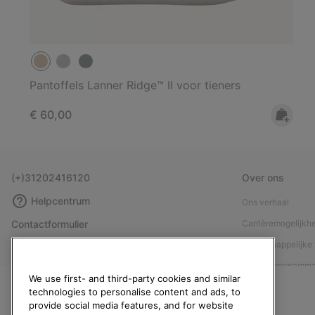
Pantoffels Lanner Ridge™ II voor tieners
Regular price:
€ 60,00
(+)31202416120
Over ons
Helpcentrum
Ons verhaal
Contactformulier
Carrièremogelijkh
Maattabellen
Maatschappelijke 
Handleiding schoenverzorging
Affiliateprogramm
We use first- and third-party cookies and similar
Retouren
Pers
technologies to personalise content and ads, to
provide social media features, and for website
Overeenkomst herroepen
Handleiding schoe