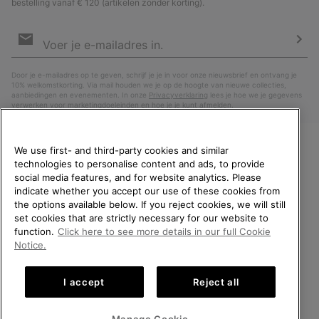
bestelling vanaf € 120 (artikelen zonder korting).
Aanmelden
voor
e-
Insc
mailupdates
Door je e-mailadres op te geven, schrijf je je in voor onze nieuwsbrief en ontvang je
10% welkomstkorting. Via mail houden we je op de hoogte van nieuwe collecties,
aanbiedingen en evenementen. In onze
Privacyverklaring
lees je hoe we je gegevens
verwerken voor marketingdoeleinden en hoe je je kunt afmelden.
We use first- and third-party cookies and similar
technologies to personalise content and ads, to provide
WELKOM BIJ SOREL.
social media features, and for website analytics. Please
SELECTEER JE
indicate whether you accept our use of these cookies from
VERZENDLOCATIE.
the options available below. If you reject cookies, we will still
set cookies that are strictly necessary for our website to
Online shoppen beschikbaar
function.
Click here to see more details in our full Cookie
Nederland (Nederlands)
|
English ›
Notice.
United States
Online
©
2026
SOREL. All rights reserved.
shoppe
I accept
Reject all
Privacybeleid
Gebruiksvoorwaarden
Verkoopvoorwaarden
beschik
Netherlands-English
Online
shoppe
Garantie
Cookies
Impressum
Public CBCR