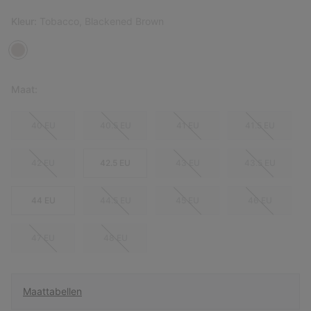
Kleur:
Tobacco, Blackened Brown
Maat:
40 EU
40.5 EU
41 EU
41.5 EU
42 EU
42.5 EU
43 EU
43.5 EU
44 EU
44.5 EU
45 EU
46 EU
47 EU
48 EU
Maattabellen