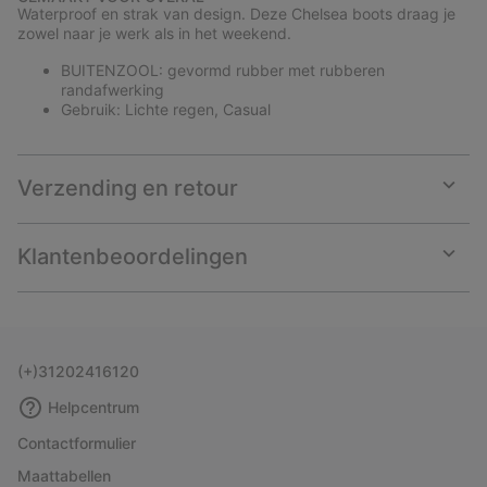
collap
Waterproof en strak van design. Deze Chelsea boots draag je
sectio
zowel naar je werk als in het weekend.
BUITENZOOL: gevormd rubber met rubberen
randafwerking
Gebruik: Lichte regen, Casual
Verzending en retour
Expan
or
collap
Klantenbeoordelingen
sectio
Expan
or
collap
sectio
(+)31202416120
Helpcentrum
Contactformulier
Maattabellen