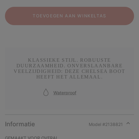
TOEVOEGEN AAN WINKELTAS
KLASSIEKE STIJL. ROBUUSTE
DUURZAAMHEID. ONVERSLAANBARE
VEELZIJDIGHEID: DEZE CHELSEA BOOT
HEEFT HET ALLEMAAL.
Waterproof
Informatie
Model #
2138821
Expan
or
GEMAAKT VOOR OVERAL