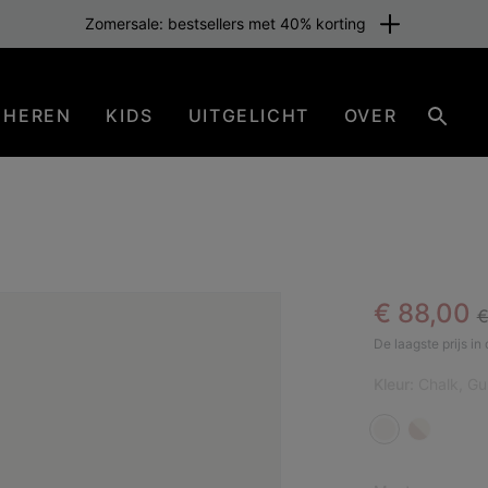
Zomersale: bestsellers met 40% korting
HEREN
KIDS
UITGELICHT
OVER
Zoeke
R
Sale pric
€ 88,00
€
SAL
De laagste prijs i
Kleur:
Chalk, G