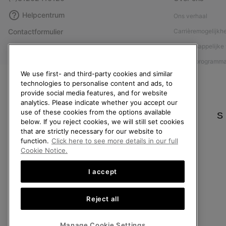
Helpcentrum
Ons verhaal
Contactformulier
Carrièremogelijkh
Maattabellen
Maatschappelijke 
Handleiding schoenverzorging
Affiliateprogramm
We use first- and third-party cookies and similar
Retouren
Pers
technologies to personalise content and ads, to
Overeenkomst herroepen
Handleiding schoe
provide social media features, and for website
analytics. Please indicate whether you accept our
Bestelstatus
use of these cookies from the options available
S
below. If you reject cookies, we will still set cookies
Bezorging
that are strictly necessary for our website to
Betaling
function.
Click here to see more details in our full
Cookie Notice.
Veelgestelde vragen
I accept
Nederland (Nederlands)
|
English ›
Reject all
©
2026
SOREL. All rights reserved.
Manage Cookie Settings