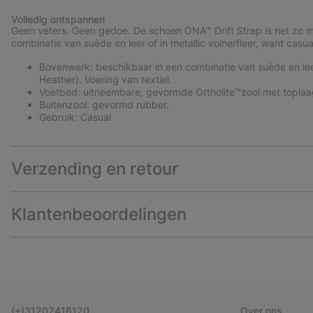
Volledig ontspannen
Geen veters. Geen gedoe. De schoen ONA™ Drift Strap is net zo ma
combinatie van suède en leer of in metallic volnerfleer, want casual
Bovenwerk: beschikbaar in een combinatie van suède en leer 
Heather). Voering van textiel.
Voetbed: uitneembare, gevormde Ortholite™zool met toplaag
Buitenzool: gevormd rubber.
Gebruik: Casual
Verzending en retour
Klantenbeoordelingen
(+)31202416120
Over ons