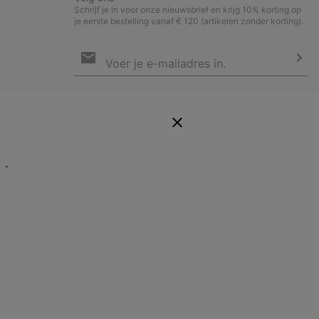
Schrijf je in voor onze nieuwsbrief en krijg 10% korting op
je eerste bestelling vanaf € 120 (artikelen zonder korting).
Aanmelden
voor
e-
Insc
mailupdates
Door je e-mailadres op te geven, schrijf je je in voor onze
nieuwsbrief en ontvang je 10% welkomstkorting. Via mail houden we
je op de hoogte van nieuwe collecties, aanbiedingen en
evenementen. In onze
Privacyverklaring
lees je hoe we je gegevens
verwerken voor marketingdoeleinden en hoe je je kunt afmelden.
E.