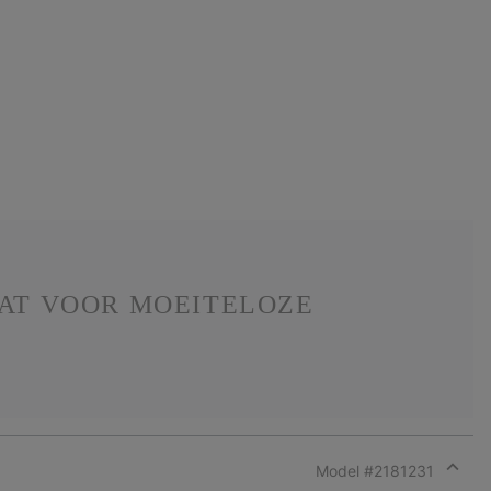
AAT VOOR MOEITELOZE
Model #
2181231
Expan