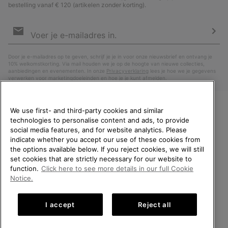
bestelling vanaf € 120 (artikelen zonder korting).
Aanmelden
voor
e-
Insc
mailupdates
Door je e-mailadres op te geven, schrijf je je in voor onze nieuwsbrief en ontvang je
10% welkomstkorting. Via mail houden we je op de hoogte van nieuwe collecties,
aanbiedingen en evenementen. In onze
Privacyverklaring
lees je hoe we je gegevens
verwerken voor marketingdoeleinden en hoe je je kunt afmelden.
We use first- and third-party cookies and similar
technologies to personalise content and ads, to provide
WELKOM BIJ SOREL.
social media features, and for website analytics. Please
SELECTEER JE
indicate whether you accept our use of these cookies from
VERZENDLOCATIE.
the options available below. If you reject cookies, we will still
set cookies that are strictly necessary for our website to
Online shoppen beschikbaar
function.
Click here to see more details in our full Cookie
Nederland (Nederlands)
|
English ›
Notice.
United States
Online
©
2026
SOREL. All rights reserved.
shoppe
I accept
Reject all
Privacybeleid
Gebruiksvoorwaarden
Verkoopvoorwaarden
beschik
Netherlands-English
Online
shoppe
Garantie
Cookies
Impressum
Public CBCR