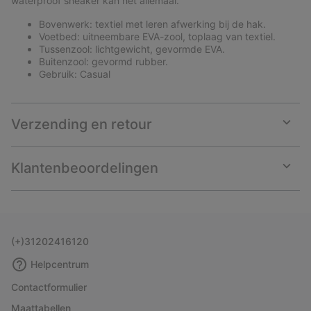
waterproof sneaker kan het allemaal.
Bovenwerk: textiel met leren afwerking bij de hak.
Voetbed: uitneembare EVA-zool, toplaag van textiel.
Tussenzool: lichtgewicht, gevormde EVA.
Buitenzool: gevormd rubber.
Gebruik: Casual
Verzending en retour
Expan
or
collap
Klantenbeoordelingen
sectio
Expan
or
collap
sectio
(+)31202416120
Helpcentrum
Contactformulier
Maattabellen