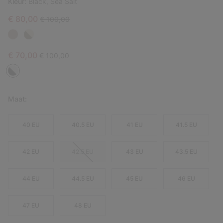
Kleur:
Black, Sea Salt
Sale price:
Regular price:
€ 80,00
€ 100,00
Sale price:
Regular price:
€ 70,00
€ 100,00
Maat:
40 EU
40.5 EU
41 EU
41.5 EU
42 EU
42.5 EU
43 EU
43.5 EU
44 EU
44.5 EU
45 EU
46 EU
47 EU
48 EU