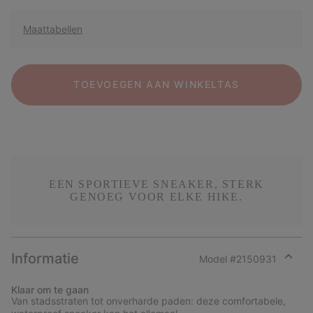
Maattabellen
TOEVOEGEN AAN WINKELTAS
EEN SPORTIEVE SNEAKER, STERK
GENOEG VOOR ELKE HIKE.
Informatie
Model #
2150931
Expan
or
Klaar om te gaan
collap
Van stadsstraten tot onverharde paden: deze comfortabele,
sectio