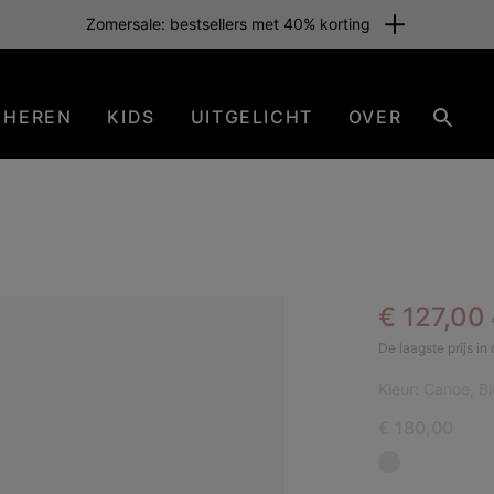
Zomersale: bestsellers met 40% korting
HEREN
KIDS
UITGELICHT
OVER
Zoeke
Sale pric
€ 127,00
SAL
De laagste prijs i
Kleur:
Canoe, B
€ 180,00