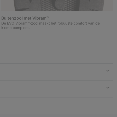
Buitenzool met Vibram™
De EVO Vibram™‑zool maakt het robuuste comfort van de
klomp compleet.
Expan
or
collap
sectio
Expan
or
collap
sectio