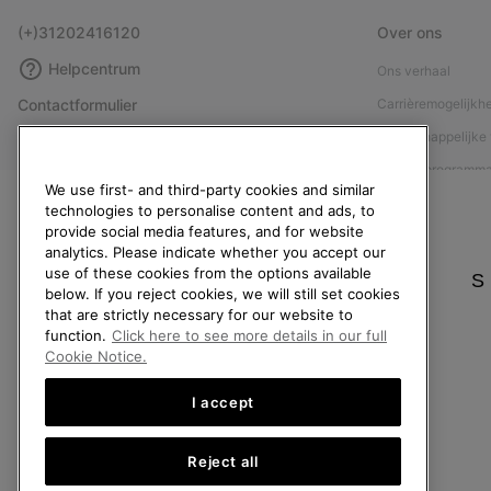
(+)31202416120
Over ons
Helpcentrum
Ons verhaal
Contactformulier
Carrièremogelijkh
Maattabellen
Maatschappelijke 
Handleiding schoenverzorging
Affiliateprogramm
We use first- and third-party cookies and similar
Retouren
Pers
technologies to personalise content and ads, to
provide social media features, and for website
Overeenkomst herroepen
Handleiding schoe
analytics. Please indicate whether you accept our
Bestelstatus
use of these cookies from the options available
S
below. If you reject cookies, we will still set cookies
Bezorging
that are strictly necessary for our website to
Betaling
function.
Click here to see more details in our full
Cookie Notice.
Veelgestelde vragen
I accept
Reject all
Nederland (Nederlands)
|
English ›