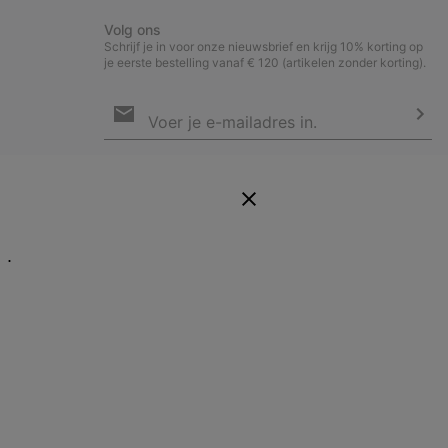
Volg ons
Schrijf je in voor onze nieuwsbrief en krijg 10% korting op
je eerste bestelling vanaf € 120 (artikelen zonder korting).
Aanmelden
voor
e-
Insc
mailupdates
Door je e-mailadres op te geven, schrijf je je in voor onze
nieuwsbrief en ontvang je 10% welkomstkorting. Via mail houden we
je op de hoogte van nieuwe collecties, aanbiedingen en
evenementen. In onze
Privacyverklaring
lees je hoe we je gegevens
verwerken voor marketingdoeleinden en hoe je je kunt afmelden.
E.