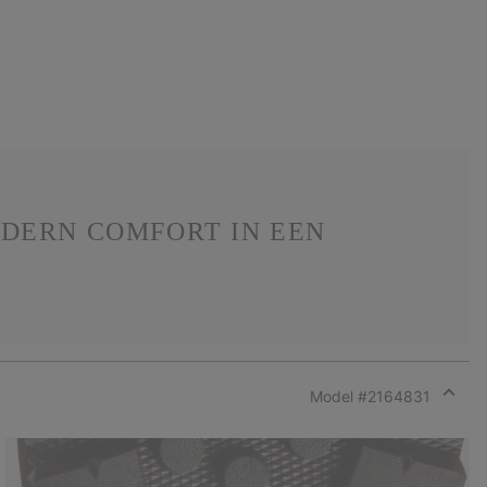
DERN COMFORT IN EEN
Model #
2164831
Expan
or
collap
sectio